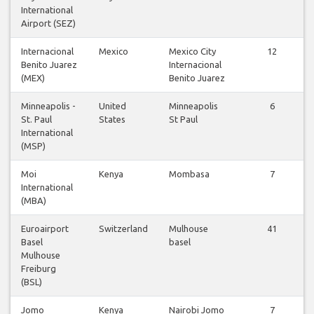
International
Airport (SEZ)
Internacional
Mexico
Mexico City
12
Benito Juarez
Internacional
(MEX)
Benito Juarez
Minneapolis -
United
Minneapolis
6
St. Paul
States
St Paul
International
(MSP)
Moi
Kenya
Mombasa
7
International
(MBA)
Euroairport
Switzerland
Mulhouse
41
Basel
basel
Mulhouse
Freiburg
(BSL)
Jomo
Kenya
Nairobi Jomo
7