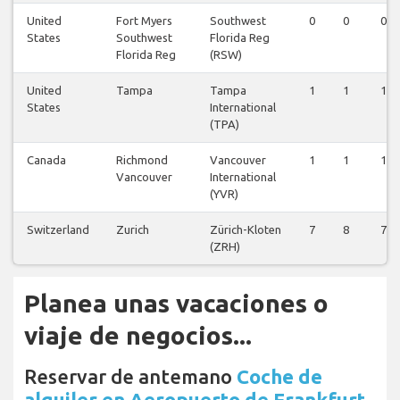
United
Fort Myers
Southwest
0
0
0
States
Southwest
Florida Reg
Florida Reg
(RSW)
United
Tampa
Tampa
1
1
1
States
International
(TPA)
Canada
Richmond
Vancouver
1
1
1
Vancouver
International
(YVR)
Switzerland
Zurich
Zürich-Kloten
7
8
7
(ZRH)
Planea unas vacaciones o
viaje de negocios...
Reservar de antemano
Coche de
alquiler en Aeropuerto de Frankfurt