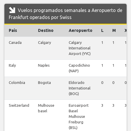
Vuelos programados semanales a Aeropuerto de
Frankfurt operados por Swiss
País
Destino
Aeropuerto
L
M
X
Canada
Calgary
Calgary
1
1
1
International
Airport (YYC)
Italy
Naples
Capodichino
1
1
1
(NAP)
Colombia
Bogota
Eldorado
0
0
0
International
(BOG)
Switzerland
Mulhouse
Euroairport
3
3
3
basel
Basel
Mulhouse
Freiburg
(BSL)