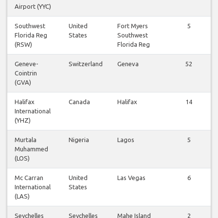
Airport (YYC)
Southwest
United
Fort Myers
5
Florida Reg
States
Southwest
(RSW)
Florida Reg
Geneve-
Switzerland
Geneva
52
Cointrin
(GVA)
Halifax
Canada
Halifax
14
International
(YHZ)
Murtala
Nigeria
Lagos
5
Muhammed
(LOS)
Mc Carran
United
Las Vegas
6
International
States
(LAS)
Seychelles
Seychelles
Mahe Island
2