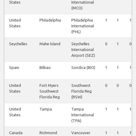
States
International
(MCO)
United
Philadelphia
Philadelphia
1
1
1
States
International
(PHL)
Seychelles
Mahe Island
Seychelles
0
1
0
International
Airport (SEZ)
Spain
Bilbao
Sondica (BIO)
1
1
1
United
Fort Myers
Southwest
0
0
0
States
Southwest
Florida Reg
Florida Reg
(RSW)
United
Tampa
Tampa
1
1
1
States
International
(TPA)
Canada
Richmond
Vancouver
1
1
1