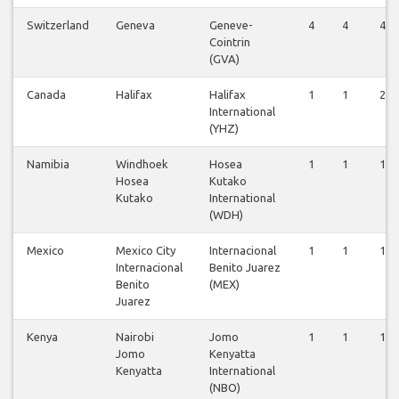
Switzerland
Geneva
Geneve-
4
4
4
Cointrin
(GVA)
Canada
Halifax
Halifax
1
1
2
International
(YHZ)
Namibia
Windhoek
Hosea
1
1
1
Hosea
Kutako
Kutako
International
(WDH)
Mexico
Mexico City
Internacional
1
1
1
Internacional
Benito Juarez
Benito
(MEX)
Juarez
Kenya
Nairobi
Jomo
1
1
1
Jomo
Kenyatta
Kenyatta
International
(NBO)