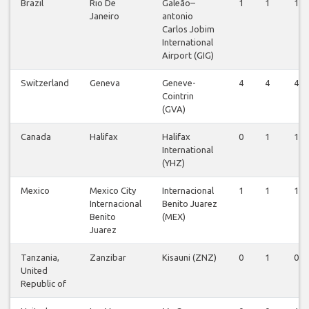
Brazil
Rio De
Galeão–
1
1
1
Janeiro
antonio
Carlos Jobim
International
Airport (GIG)
Switzerland
Geneva
Geneve-
4
4
4
Cointrin
(GVA)
Canada
Halifax
Halifax
0
1
1
International
(YHZ)
Mexico
Mexico City
Internacional
1
1
1
Internacional
Benito Juarez
Benito
(MEX)
Juarez
Tanzania,
Zanzibar
Kisauni (ZNZ)
0
1
0
United
Republic of