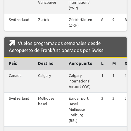
Vancouver
International
(YVR)
Switzerland
Zurich
Zürich-Kloten
8
9
8
(ZRH)
Vuelos programados semanales desde
Aeropuerto de Frankfurt operados por Swiss
País
Destino
Aeropuerto
L
M
X
Canada
Calgary
Calgary
1
1
1
International
Airport (YYC)
Switzerland
Mulhouse
Euroairport
3
3
3
basel
Basel
Mulhouse
Freiburg
(BSL)