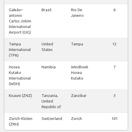
Galeão–
Brazil
Rio De
6
antonio
Janeiro
Carlos Jobim
International
Airport (GIG)
Tampa
United
Tampa
12
International
States
(TPA)
Hosea
Namibia
Windhoek
7
Kutako
Hosea
International
Kutako
(WDH)
Kisauni (ZNZ)
Tanzania,
Zanzibar
3
United
Republic of
Zürich-Kloten
Switzerland
Zurich
101
(ZRH)