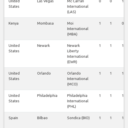
United
Las Vegas
Mc Carran
0
0
1
States
International
(LAS)
Kenya
Mombasa
Moi
1
1
0
International
(MBA)
United
Newark
Newark
1
1
1
States
Liberty
International
(EWR)
United
Orlando
Orlando
1
1
1
States
International
(MCO)
United
Philadelphia
Philadelphia
1
1
1
States
International
(PHL)
Spain
Bilbao
Sondica (BIO)
1
1
1