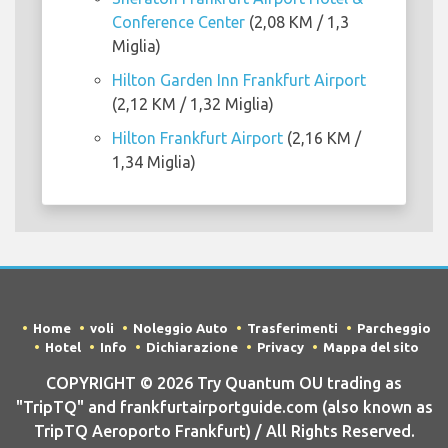
Conference Center
(2,08 KM / 1,3
Miglia)
Hilton Garden Inn Frankfurt Airport
(2,12 KM / 1,32 Miglia)
Hilton Frankfurt Airport
(2,16 KM /
1,34 Miglia)
Home
voli
Noleggio Auto
Trasferimenti
Parcheggio
Hotel
Info
Dichiarazione
Privacy
Mappa del sito
COPYRIGHT © 2026 Try Quantum OU trading as
"TripTQ" and frankfurtairportguide.com (also known as
TripTQ Aeroporto Frankfurt) / All Rights Reserved.