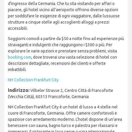
d'ingresso della Germania. Che tu stia visitando per affari o
piacere, gli hotel vicino all'aeroporto offrono diverse opzioni
per soddisfare le esigenze di ogni viaggiatore, dalle lussuose
strutture a cinque stelle agli accoglienti alloggi a prezzi
accessibili.
Soggiorni comodi a partire da $50 a notte fino ad esperienze più
stravaganti e indulgenti che raggiungono i $300 o più. Per
esplorare le varie opzioni e prenotare senza problemi, visita
booking.com
, dove troverai una vasta selezione di hotel con
descrizioni dettagliate, recensioni dei clienti e offerte
imbattibili.
NH Collection Frankfurt City
Indirizzo:
Vilbeler Strasse 2, Centro Città di Francoforte
(Vecchia Città), 60313 Francoforte, Germania
NH Collection Frankfurt City è un hotel di lusso a 4 stelle nel
cuore di Francoforte, Germania. Offre camere confortevoli e
spaziose con arredamento moderno. L'hotel dispone di un'area
benessere con sauna, bagno turco e palestra per rilassarsi e
rigenerarsi. Il ristorante in loco serve cucina internazionale,