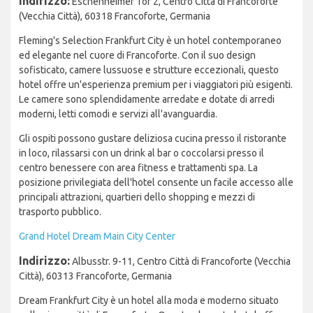
Indirizzo:
Eschenheimer Tor 2, Centro Città di Francoforte
(Vecchia Città), 60318 Francoforte, Germania
Fleming's Selection Frankfurt City è un hotel contemporaneo
ed elegante nel cuore di Francoforte. Con il suo design
sofisticato, camere lussuose e strutture eccezionali, questo
hotel offre un'esperienza premium per i viaggiatori più esigenti.
Le camere sono splendidamente arredate e dotate di arredi
moderni, letti comodi e servizi all'avanguardia.
Gli ospiti possono gustare deliziosa cucina presso il ristorante
in loco, rilassarsi con un drink al bar o coccolarsi presso il
centro benessere con area fitness e trattamenti spa. La
posizione privilegiata dell'hotel consente un facile accesso alle
principali attrazioni, quartieri dello shopping e mezzi di
trasporto pubblico.
Grand Hotel Dream Main City Center
Indirizzo:
Albusstr. 9-11, Centro Città di Francoforte (Vecchia
Città), 60313 Francoforte, Germania
Dream Frankfurt City è un hotel alla moda e moderno situato