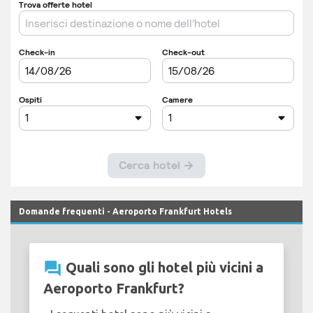
Domande frequenti - Aeroporto Frankfurt Hotels
question_answer
Quali sono gli hotel più vicini a
Aeroporto Frankfurt?