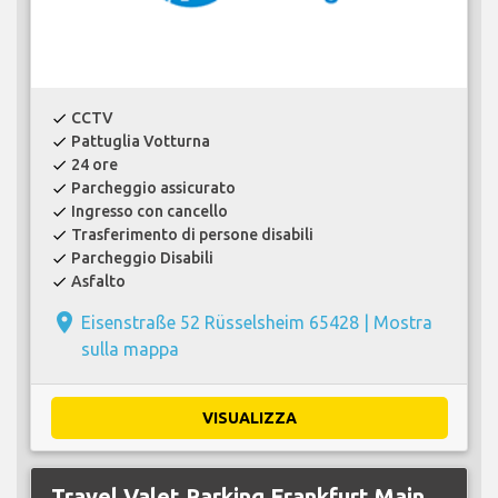
CCTV
check
Pattuglia Votturna
check
24 ore
check
Parcheggio assicurato
check
Ingresso con cancello
check
Trasferimento di persone disabili
check
Parcheggio Disabili
check
Asfalto
check
place
Eisenstraße 52 Rüsselsheim 65428 |
Mostra
sulla mappa
VISUALIZZA
Travel Valet Parking Frankfurt Main