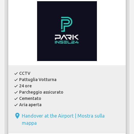
CCTV
check
Pattuglia Votturna
check
24 ore
check
Parcheggio assicurato
check
Cementato
check
Aria aperta
check
place
Handover at the Airport |
Mostra sulla
mappa