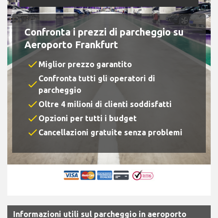
Confronta i prezzi di parcheggio su
Aeroporto Frankfurt
check
Miglior prezzo garantito
Confronta tutti gli operatori di
check
parcheggio
check
Oltre 4 milioni di clienti soddisfatti
check
Opzioni per tutti i budget
check
Cancellazioni gratuite senza problemi
Informazioni utili sul parcheggio in aeroporto