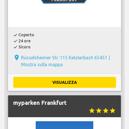
Coperto
check
24 ore
check
Sicuro
check
place
Rüsselsheimer Str. 115 Kelsterbach 65451 |
Mostra sulla mappa
VISUALIZZA
myparken Frankfurt
star
star
star
star