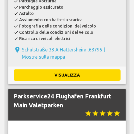
Pattuglia Votturna
check
Parcheggio assicurato
check
Asfalto
check
Avviamento con batteria scarica
check
Fotografia delle condizioni del veicolo
check
Controllo delle condizioni del veicolo
check
Ricarica di veicoli elettrici
check
place
Schulstraße 33 A Hattersheim ,63795 |
Mostra sulla mappa
VISUALIZZA
Parkservice24 Flughafen Frankfurt
Main Valetparken
star
star
star
star
star