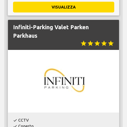
VISUALIZZA
Infiniti-Parking Valet Parken
Parkhaus
star
star
star
star
star
CCTV
check
Coperto
check