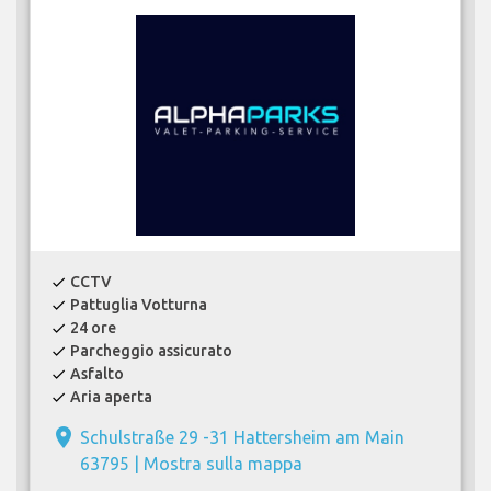
CCTV
check
Pattuglia Votturna
check
24 ore
check
Parcheggio assicurato
check
Asfalto
check
Aria aperta
check
place
Schulstraße 29 -31 Hattersheim am Main
63795 |
Mostra sulla mappa