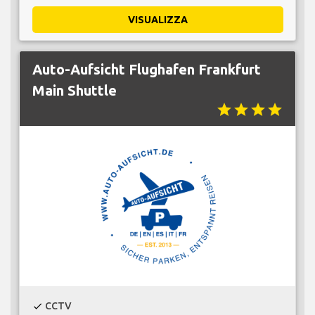
VISUALIZZA
Auto-Aufsicht Flughafen Frankfurt
Main Shuttle
star
star
star
star
CCTV
check