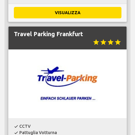
VISUALIZZA
Travel Parking Frankfurt
star
star
star
star
CCTV
check
Pattuglia Votturna
check