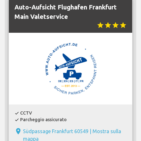
Auto-Aufsicht Flughafen Frankfurt
Main Valetservice
star
star
star
star
CCTV
check
Parcheggio assicurato
check
place
Südpassage Frankfurt 60549 |
Mostra sulla
mappa