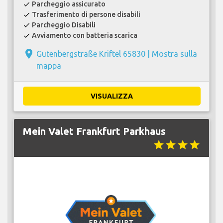
Parcheggio assicurato
check
Trasferimento di persone disabili
check
Parcheggio Disabili
check
Avviamento con batteria scarica
check
place
Gutenbergstraße Kriftel 65830 |
Mostra sulla
mappa
VISUALIZZA
Mein Valet Frankfurt Parkhaus
star
star
star
star