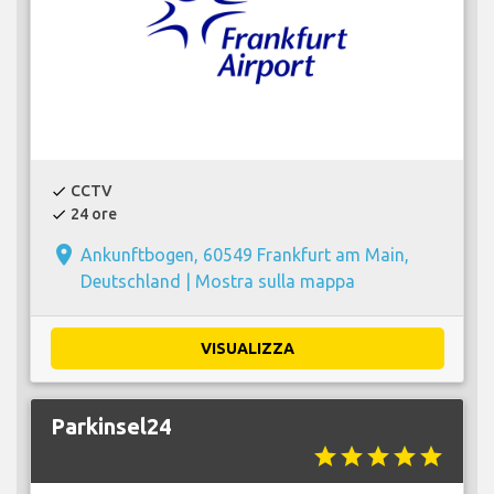
CCTV
check
24 ore
check
place
Ankunftbogen, 60549 Frankfurt am Main,
Deutschland |
Mostra sulla mappa
VISUALIZZA
Parkinsel24
star
star
star
star
star