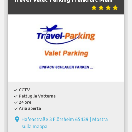
star
star
star
star
CCTV
check
Pattuglia Votturna
check
24 ore
check
Aria aperta
check
place
Hafenstraße 3 Flörsheim 65439 |
Mostra
sulla mappa