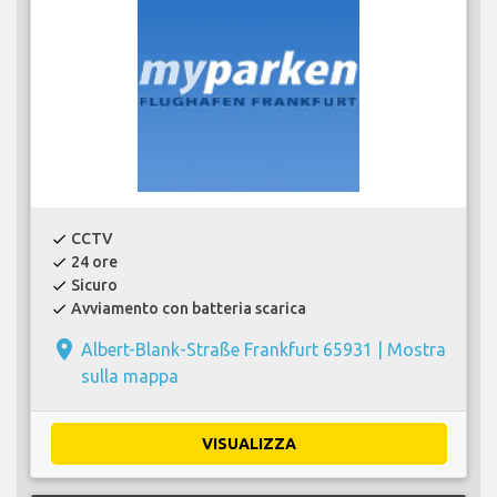
CCTV
check
24 ore
check
Sicuro
check
Avviamento con batteria scarica
check
place
Albert-Blank-Straße Frankfurt 65931 |
Mostra
sulla mappa
VISUALIZZA