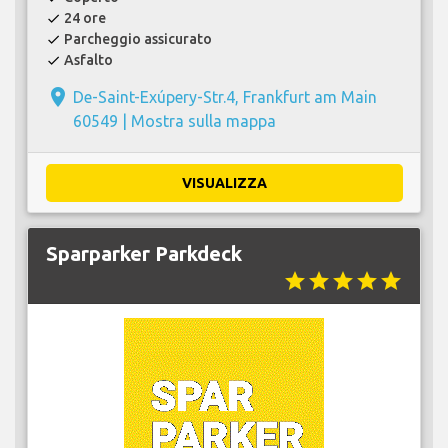
24 ore
check
Parcheggio assicurato
check
Asfalto
check
place
De-Saint-Exúpery-Str.4, Frankfurt am Main
60549 |
Mostra sulla mappa
VISUALIZZA
Sparparker Parkdeck
star
star
star
star
star