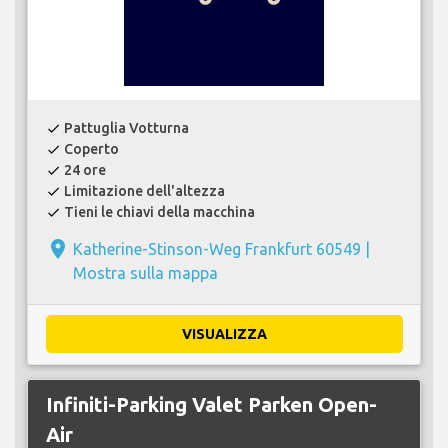
Pattuglia Votturna
check
Coperto
check
24 ore
check
Limitazione dell'altezza
check
Tieni le chiavi della macchina
check
place
Katherine-Stinson-Weg Frankfurt 60549 |
Mostra sulla mappa
VISUALIZZA
Infiniti-Parking Valet Parken Open-
Air