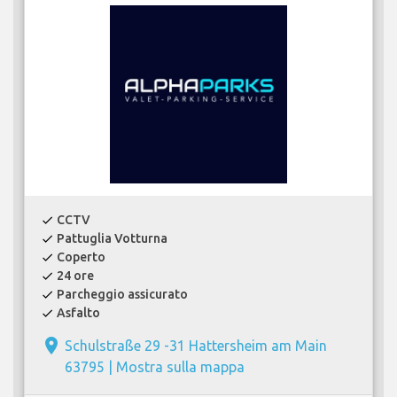
CCTV
check
Pattuglia Votturna
check
Coperto
check
24 ore
check
Parcheggio assicurato
check
Asfalto
check
place
Schulstraße 29 -31 Hattersheim am Main
63795 |
Mostra sulla mappa