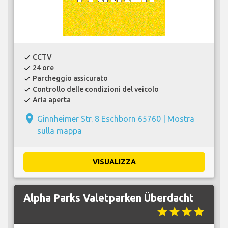
CCTV
check
24 ore
check
Parcheggio assicurato
check
Controllo delle condizioni del veicolo
check
Aria aperta
check
place
Ginnheimer Str. 8 Eschborn 65760 |
Mostra
sulla mappa
VISUALIZZA
Alpha Parks Valetparken Überdacht
star
star
star
star