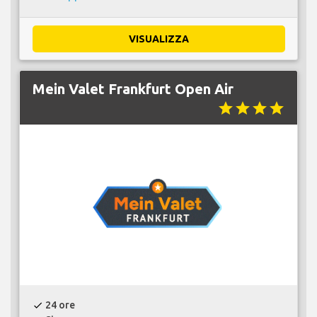
VISUALIZZA
Mein Valet Frankfurt Open Air
star
star
star
star
24 ore
check