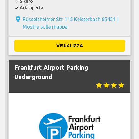
Sicuro
check
Aria aperta
check
place
Rüsselsheimer Str. 115 Kelsterbach 65451 |
Mostra sulla mappa
VISUALIZZA
Frankfurt Airport Parking
Underground
star
star
star
star