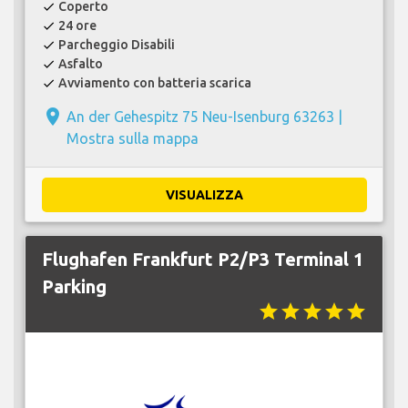
Coperto
check
24 ore
check
Parcheggio Disabili
check
Asfalto
check
Avviamento con batteria scarica
check
place
An der Gehespitz 75 Neu-Isenburg 63263 |
Mostra sulla mappa
VISUALIZZA
Flughafen Frankfurt P2/P3 Terminal 1
Parking
star
star
star
star
star