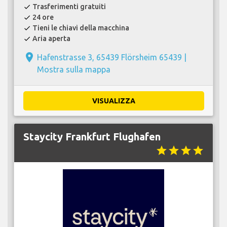
Trasferimenti gratuiti
check
24 ore
check
Tieni le chiavi della macchina
check
Aria aperta
check
place
Hafenstrasse 3, 65439 Flörsheim 65439 |
Mostra sulla mappa
VISUALIZZA
Staycity Frankfurt Flughafen
star
star
star
star