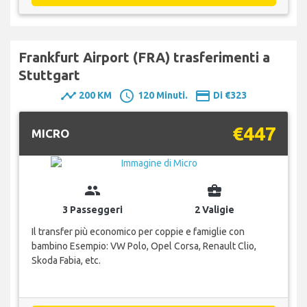
Frankfurt Airport (FRA) trasferimenti a
Stuttgart
timeline
schedule
payment
200 KM
120 Minuti.
Di €323
€447
MICRO
group
business_center
3 Passeggeri
2 Valigie
Il transfer più economico per coppie e famiglie con
bambino Esempio: VW Polo, Opel Corsa, Renault Clio,
Skoda Fabia, etc.