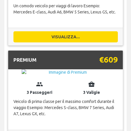
Un comodo veicolo per viaggi di lavoro Esempio:
Mercedes E-class, Audi A6, BMW 5 Series, Lexus GS, etc.
VISUALIZZA...
€609
PREMIUM
group
business_center
3 Passeggeri
3 Valigie
Veicolo di prima classe per il massimo comfort durante il
viaggio Esempio: Mercedes S-class, BMW 7 Series, Audi
A7, Lexus GX, etc.