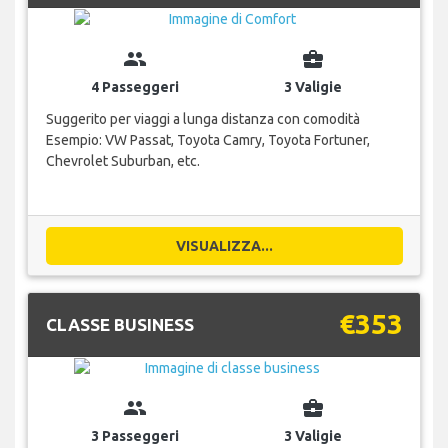
group
business_center
4 Passeggeri
3 Valigie
Suggerito per viaggi a lunga distanza con comodità
Esempio: VW Passat, Toyota Camry, Toyota Fortuner,
Chevrolet Suburban, etc.
VISUALIZZA...
€353
CLASSE BUSINESS
group
business_center
3 Passeggeri
3 Valigie