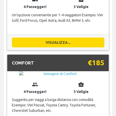
4 Passeggeri
3 Valigie
Un'opzione conveniente per 1-4 viaggiatori Esempio: VW
Golf, Ford Focus, Opel Astra, Audi A3, BMW 3, etc.
VISUALIZZA...
€185
COMFORT
group
business_center
4 Passeggeri
3 Valigie
Suggerito per viaggi a lunga distanza con comodità
Esempio: VW Passat, Toyota Camry, Toyota Fortuner,
Chevrolet Suburban, etc.