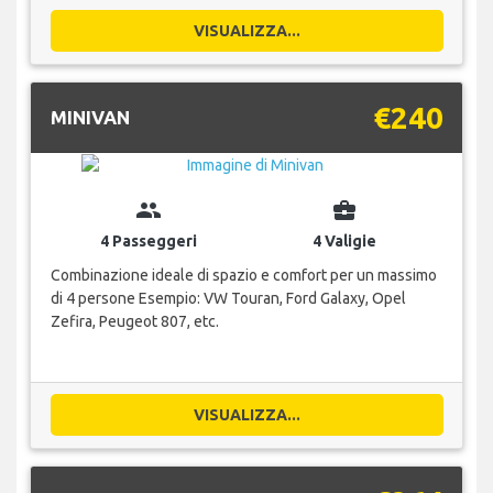
VISUALIZZA...
€240
MINIVAN
group
business_center
4 Passeggeri
4 Valigie
Combinazione ideale di spazio e comfort per un massimo
di 4 persone Esempio: VW Touran, Ford Galaxy, Opel
Zefira, Peugeot 807, etc.
VISUALIZZA...