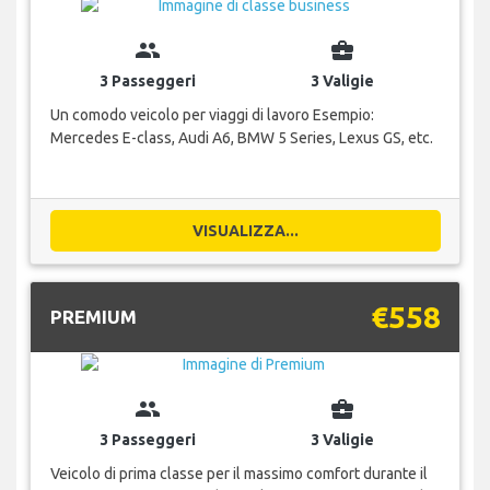
group
business_center
3 Passeggeri
3 Valigie
Un comodo veicolo per viaggi di lavoro Esempio:
Mercedes E-class, Audi A6, BMW 5 Series, Lexus GS, etc.
VISUALIZZA...
€558
PREMIUM
group
business_center
3 Passeggeri
3 Valigie
Veicolo di prima classe per il massimo comfort durante il