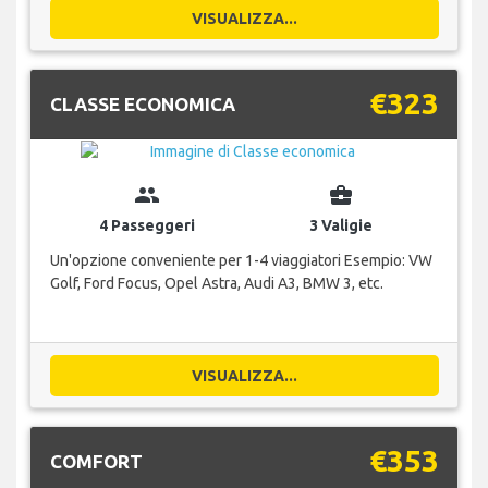
VISUALIZZA...
€323
CLASSE ECONOMICA
group
business_center
4 Passeggeri
3 Valigie
Un'opzione conveniente per 1-4 viaggiatori Esempio: VW
Golf, Ford Focus, Opel Astra, Audi A3, BMW 3, etc.
VISUALIZZA...
€353
COMFORT