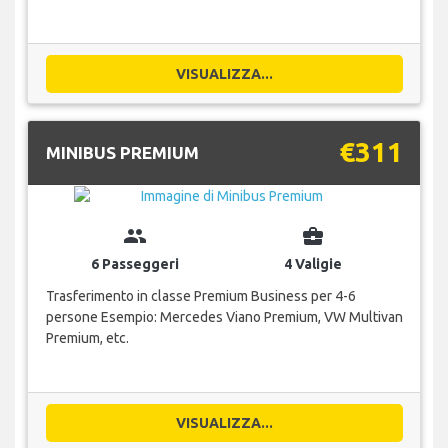
VISUALIZZA...
€311
MINIBUS PREMIUM
group
business_center
6 Passeggeri
4 Valigie
Trasferimento in classe Premium Business per 4-6
persone Esempio: Mercedes Viano Premium, VW Multivan
Premium, etc.
VISUALIZZA...