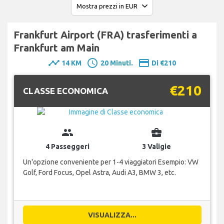
Frankfurt Airport (FRA) trasferimenti a
Frankfurt am Main
timeline
schedule
payment
14 KM
20 Minuti.
Di €210
€210
CLASSE ECONOMICA
group
business_center
4 Passeggeri
3 Valigie
Un'opzione conveniente per 1-4 viaggiatori Esempio: VW
Golf, Ford Focus, Opel Astra, Audi A3, BMW 3, etc.
VISUALIZZA...