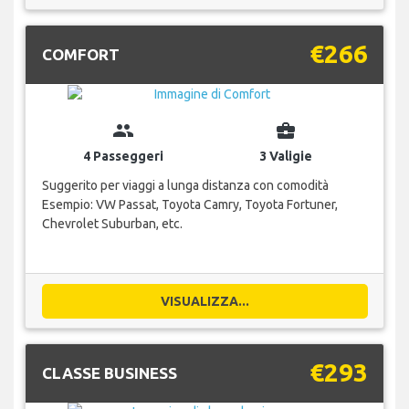
€266
COMFORT
group
business_center
4 Passeggeri
3 Valigie
Suggerito per viaggi a lunga distanza con comodità
Esempio: VW Passat, Toyota Camry, Toyota Fortuner,
Chevrolet Suburban, etc.
VISUALIZZA...
€293
CLASSE BUSINESS