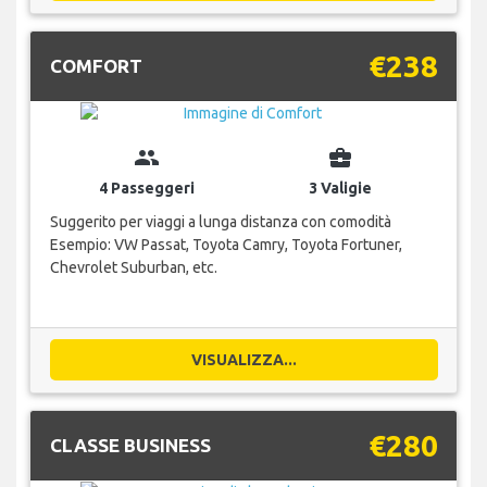
€238
COMFORT
group
business_center
4 Passeggeri
3 Valigie
Suggerito per viaggi a lunga distanza con comodità
Esempio: VW Passat, Toyota Camry, Toyota Fortuner,
Chevrolet Suburban, etc.
VISUALIZZA...
€280
CLASSE BUSINESS