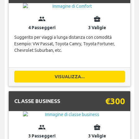
group
business_center
4 Passeggeri
3 Valigie
Suggerito per viaggi a lunga distanza con comodità
Esempio: VW Passat, Toyota Camry, Toyota Fortuner,
Chevrolet Suburban, etc.
VISUALIZZA...
€300
CLASSE BUSINESS
group
business_center
3 Passeggeri
3 Valigie