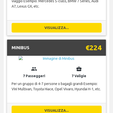
viaggio Esempio: Mercedes S-class, BMW 7 Series, Audi
A7, Lexus GX, etc.
VISUALIZZA...
€224
MINIBUS
group
business_center
7 Passeggeri
7 Valigie
Per un gruppo di 4-7 persone o bagagli grandi Esempio:
VW Multivan, Toyota Hiace, Opel Vivaro, Hyundai H-1, etc.
VISUALIZZA...