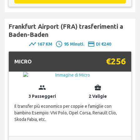
Frankfurt Airport (FRA) trasferimenti a
Baden-Baden
timeline
schedule
payment
167 KM
95 Minuti.
Di €240
€256
MICRO
group
business_center
3 Passeggeri
2 Valigie
Il transfer più economico per coppie e famiglie con
bambino Esempio: VW Polo, Opel Corsa, Renault Clio,
Skoda Fabia, etc.