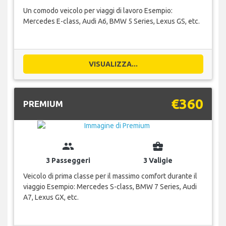
Un comodo veicolo per viaggi di lavoro Esempio:
Mercedes E-class, Audi A6, BMW 5 Series, Lexus GS, etc.
VISUALIZZA...
€360
PREMIUM
group
business_center
3 Passeggeri
3 Valigie
Veicolo di prima classe per il massimo comfort durante il
viaggio Esempio: Mercedes S-class, BMW 7 Series, Audi
A7, Lexus GX, etc.