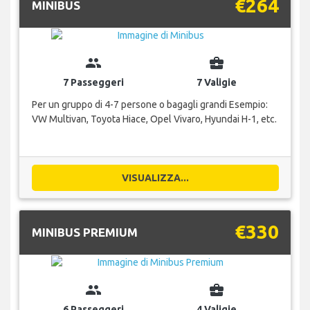
€264
MINIBUS
group
business_center
7 Passeggeri
7 Valigie
Per un gruppo di 4-7 persone o bagagli grandi Esempio:
VW Multivan, Toyota Hiace, Opel Vivaro, Hyundai H-1, etc.
VISUALIZZA...
€330
MINIBUS PREMIUM
group
business_center
6 Passeggeri
4 Valigie