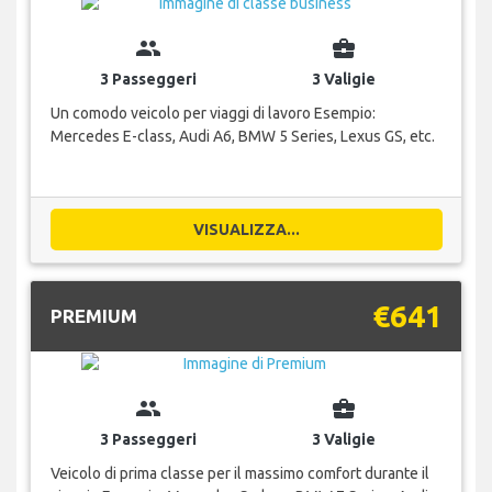
group
business_center
3 Passeggeri
3 Valigie
Un comodo veicolo per viaggi di lavoro Esempio:
Mercedes E-class, Audi A6, BMW 5 Series, Lexus GS, etc.
VISUALIZZA...
€641
PREMIUM
group
business_center
3 Passeggeri
3 Valigie
Veicolo di prima classe per il massimo comfort durante il