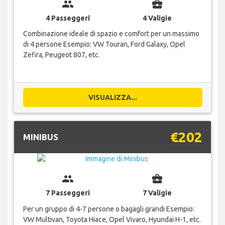
group
business_center
4 Passeggeri
4 Valigie
Combinazione ideale di spazio e comfort per un massimo
di 4 persone Esempio: VW Touran, Ford Galaxy, Opel
Zefira, Peugeot 807, etc.
VISUALIZZA...
€202
MINIBUS
group
business_center
7 Passeggeri
7 Valigie
Per un gruppo di 4-7 persone o bagagli grandi Esempio:
VW Multivan, Toyota Hiace, Opel Vivaro, Hyundai H-1, etc.