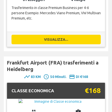
Trasferimento in classe Premium Business per 4-6
persone Esempio: Mercedes Viano Premium, VW Multivan
Premium, etc.
VISUALIZZA...
Frankfurt Airport (FRA) trasferimenti a
Heidelberg
timeline
schedule
payment
83 KM
50 Minuti.
Di €168
€168
CLASSE ECONOMICA
group
business_center