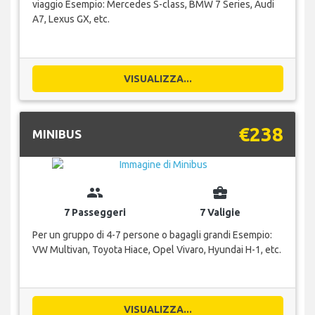
viaggio Esempio: Mercedes S-class, BMW 7 Series, Audi
A7, Lexus GX, etc.
VISUALIZZA...
€238
MINIBUS
group
business_center
7 Passeggeri
7 Valigie
Per un gruppo di 4-7 persone o bagagli grandi Esempio:
VW Multivan, Toyota Hiace, Opel Vivaro, Hyundai H-1, etc.
VISUALIZZA...