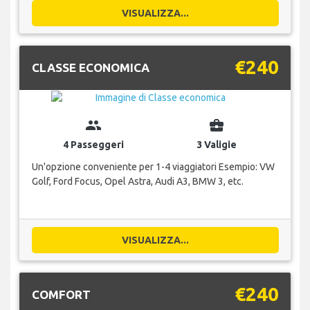
VISUALIZZA...
€240
CLASSE ECONOMICA
group
business_center
4 Passeggeri
3 Valigie
Un'opzione conveniente per 1-4 viaggiatori Esempio: VW
Golf, Ford Focus, Opel Astra, Audi A3, BMW 3, etc.
VISUALIZZA...
€240
COMFORT