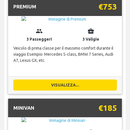
€753
PREMIUM
group
business_center
3 Passeggeri
3 Valigie
Veicolo di prima classe per il massimo comfort durante il
viaggio Esempio: Mercedes S-class, BMW 7 Series, Audi
A7, Lexus GX, etc.
VISUALIZZA...
€185
MINIVAN