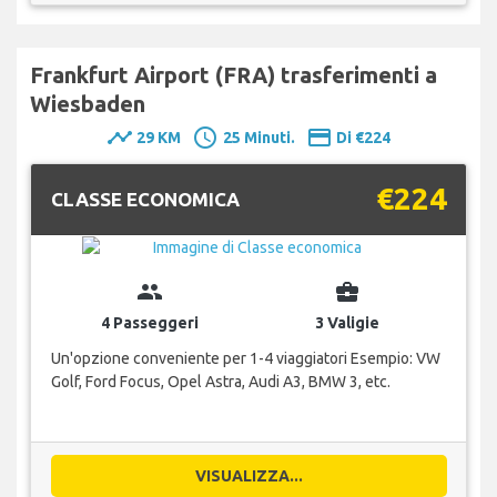
Frankfurt Airport (FRA) trasferimenti a
Wiesbaden
timeline
schedule
payment
29 KM
25 Minuti.
Di €224
€224
CLASSE ECONOMICA
group
business_center
4 Passeggeri
3 Valigie
Un'opzione conveniente per 1-4 viaggiatori Esempio: VW
Golf, Ford Focus, Opel Astra, Audi A3, BMW 3, etc.
VISUALIZZA...