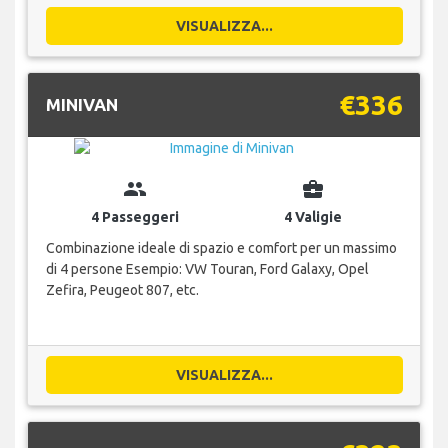
VISUALIZZA...
€336
MINIVAN
group
business_center
4 Passeggeri
4 Valigie
Combinazione ideale di spazio e comfort per un massimo
di 4 persone Esempio: VW Touran, Ford Galaxy, Opel
Zefira, Peugeot 807, etc.
VISUALIZZA...