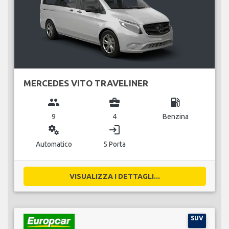
MERCEDES VITO TRAVELINER
group
business_center
local_gas_station
9
4
Benzina
miscellaneous_services
login
Automatico
5 Porta
VISUALIZZA I DETTAGLI...
SUV