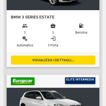
BMW 3 SERIES ESTATE
group
business_center
local_gas_station
5
5
Benzina
miscellaneous_services
login
Automatico
5 Porta
VISUALIZZA I DETTAGLI...
ELITE INTERMEDIA