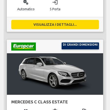
miscellaneous_services
login
Automatico
5 Porta
VISUALIZZA I DETTAGLI...
DI GRANDI DIMENSIONI
MERCEDES C CLASS ESTATE