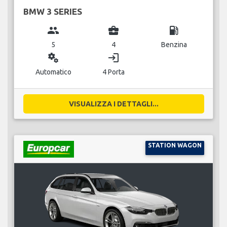
BMW 3 SERIES
group
business_center
local_gas_station
5
4
Benzina
miscellaneous_services
login
Automatico
4 Porta
VISUALIZZA I DETTAGLI...
STATION WAGON