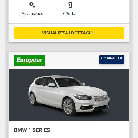
miscellaneous_services
login
Automatico
5 Porta
VISUALIZZA I DETTAGLI...
COMPATTA
BMW 1 SERIES