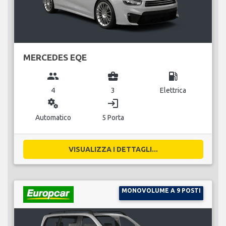
MERCEDES EQE
group
business_center
local_gas_station
4
3
Elettrica
miscellaneous_services
login
Automatico
5 Porta
VISUALIZZA I DETTAGLI...
MONOVOLUME A 9 POSTI