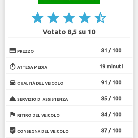
star
star
star
star
star_half
Votato 8,5 su 10
credit_card
81 / 100
PREZZO
timer
19 minuti
ATTESA MEDIA
directions_car
91 / 100
QUALITÀ DEL VEICOLO
room_service
85 / 100
SERVIZIO DI ASSISTENZA
flag
84 / 100
RITIRO DEL VEICOLO
beenhere
87 / 100
CONSEGNA DEL VEICOLO