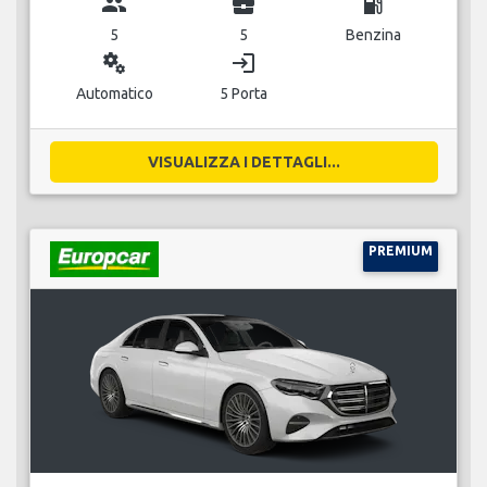
group
business_center
local_gas_station
5
5
Benzina
miscellaneous_services
login
Automatico
5 Porta
VISUALIZZA I DETTAGLI...
PREMIUM