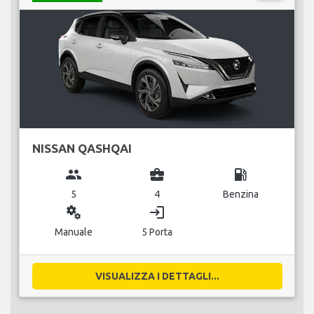
NISSAN QASHQAI
group
business_center
local_gas_station
5
4
Benzina
miscellaneous_services
login
Manuale
5 Porta
VISUALIZZA I DETTAGLI...