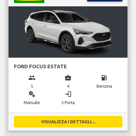
FORD FOCUS ESTATE
group
business_center
local_gas_station
5
4
Benzina
miscellaneous_services
login
Manuale
5 Porta
VISUALIZZA I DETTAGLI...