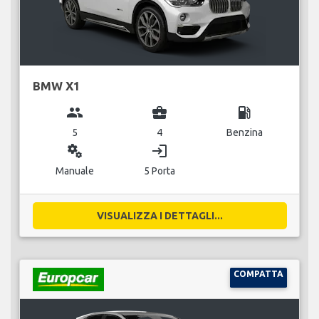
BMW X1
group
business_center
local_gas_station
5
4
Benzina
miscellaneous_services
login
Manuale
5 Porta
VISUALIZZA I DETTAGLI...
COMPATTA