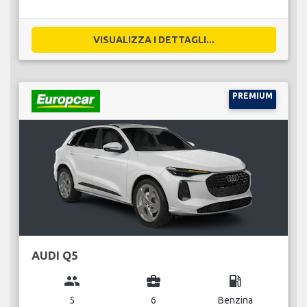
VISUALIZZA I DETTAGLI...
PREMIUM
AUDI Q5
group
business_center
local_gas_station
5
6
Benzina