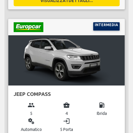
VISUALIZZA I DETTAGLI...
INTERMEDIA
JEEP COMPASS
group
business_center
local_gas_station
5
4
Ibrida
miscellaneous_services
login
Automatico
5 Porta