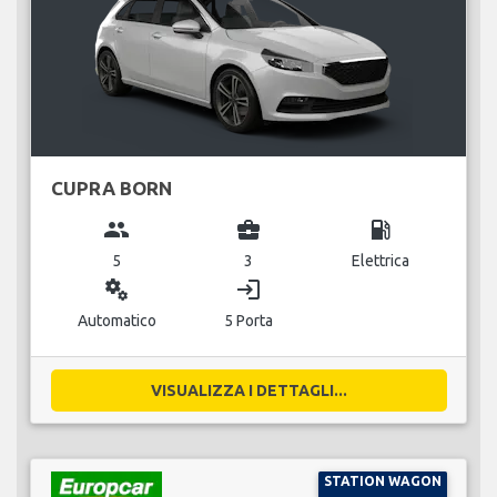
CUPRA BORN
group
business_center
local_gas_station
5
3
Elettrica
miscellaneous_services
login
Automatico
5 Porta
VISUALIZZA I DETTAGLI...
STATION WAGON