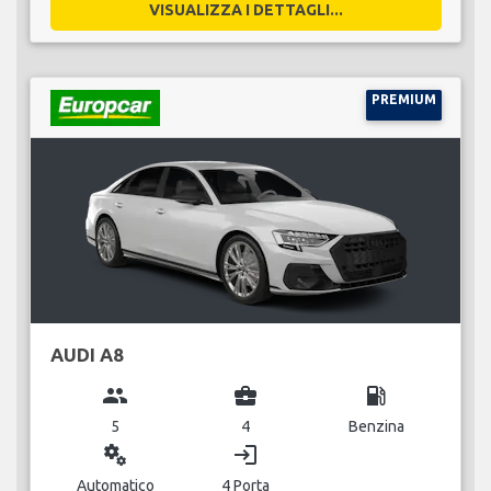
VISUALIZZA I DETTAGLI...
PREMIUM
AUDI A8
group
business_center
local_gas_station
5
4
Benzina
miscellaneous_services
login
Automatico
4 Porta