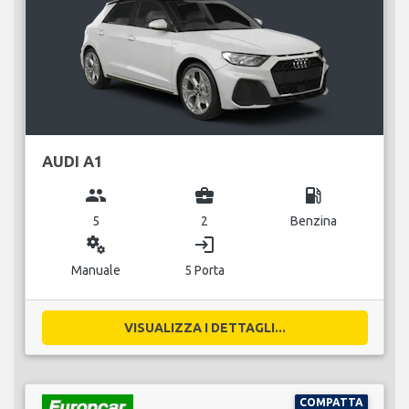
AUDI A1
group
business_center
local_gas_station
5
2
Benzina
miscellaneous_services
login
Manuale
5 Porta
VISUALIZZA I DETTAGLI...
COMPATTA