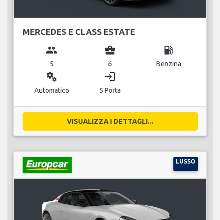
MERCEDES E CLASS ESTATE
group
business_center
local_gas_station
5
6
Benzina
miscellaneous_services
login
Automatico
5 Porta
VISUALIZZA I DETTAGLI...
LUSSO