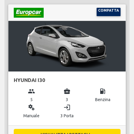
COMPATTA
HYUNDAI I30
group
business_center
local_gas_station
5
3
Benzina
miscellaneous_services
login
Manuale
3 Porta