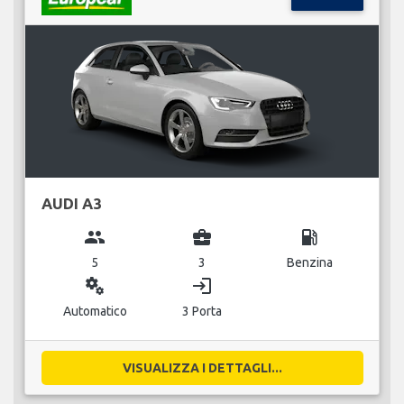
AUDI A3
group
business_center
local_gas_station
5
3
Benzina
miscellaneous_services
login
Automatico
3 Porta
VISUALIZZA I DETTAGLI...