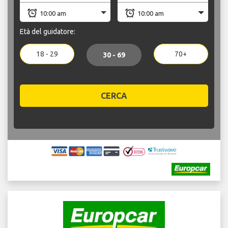
Età del guidatore:
18 - 29
70+
30 - 69
CERCA