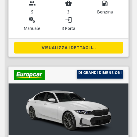
group
business_center
local_gas_station
5
3
Benzina
miscellaneous_services
login
Manuale
3 Porta
VISUALIZZA I DETTAGLI...
DI GRANDI DIMENSIONI