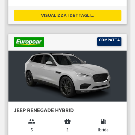
VISUALIZZA I DETTAGLI...
COMPATTA
JEEP RENEGADE HYBRID
group
business_center
local_gas_station
5
2
Ibrida