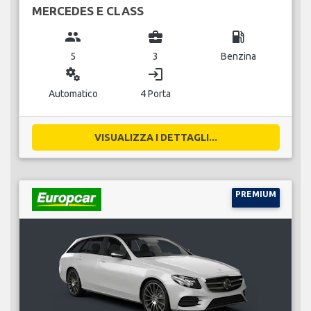
MERCEDES E CLASS
group
business_center
local_gas_station
5
3
Benzina
miscellaneous_services
login
Automatico
4 Porta
VISUALIZZA I DETTAGLI...
PREMIUM