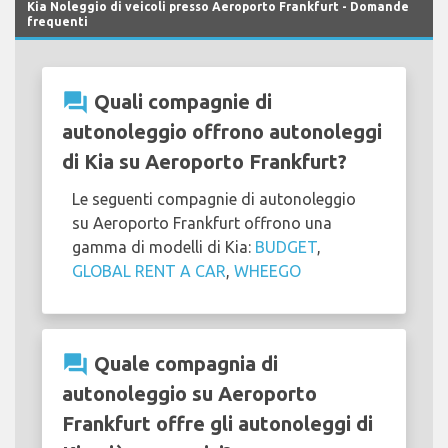
Kia Noleggio di veicoli presso Aeroporto Frankfurt - Domande
frequenti
question_answer
Quali compagnie di
autonoleggio offrono autonoleggi
di Kia su Aeroporto Frankfurt?
Le seguenti compagnie di autonoleggio
su Aeroporto Frankfurt offrono una
gamma di modelli di Kia:
BUDGET
,
GLOBAL RENT A CAR
,
WHEEGO
question_answer
Quale compagnia di
autonoleggio su Aeroporto
Frankfurt offre gli autonoleggi di