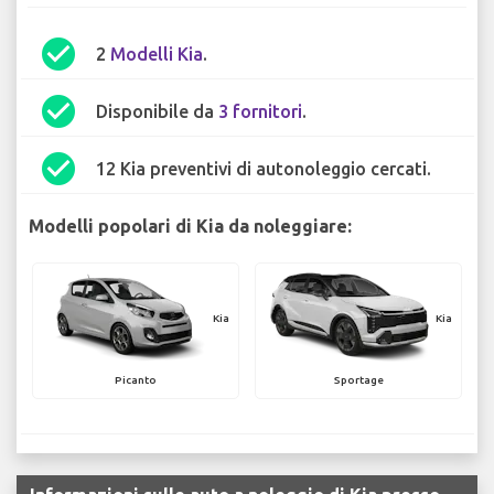
check_circle
2
Modelli Kia
.
check_circle
Disponibile da
3 fornitori
.
check_circle
12 Kia preventivi di autonoleggio cercati.
Modelli popolari di Kia da noleggiare:
Kia
Kia
Picanto
Sportage