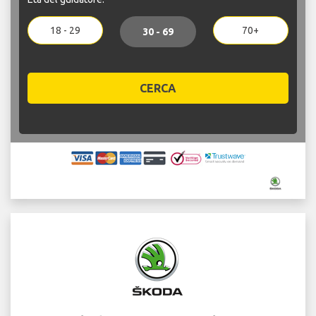
18 - 29
70+
30 - 69
CERCA