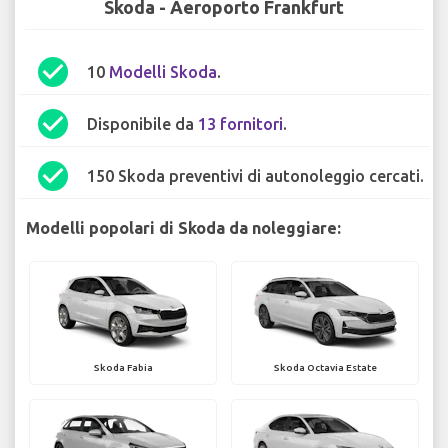
Skoda - Aeroporto Frankfurt
check_circle
10
Modelli Skoda
.
check_circle
Disponibile da
13 fornitori
.
check_circle
150 Skoda preventivi di autonoleggio cercati.
Modelli popolari di Skoda da noleggiare:
Skoda Fabia
Skoda Octavia Estate