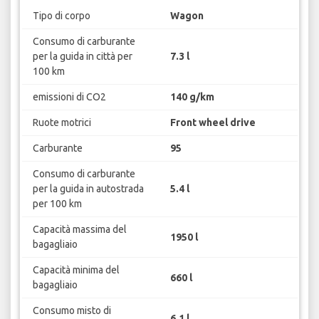
Tipo di corpo
Wagon
Consumo di carburante
per la guida in città per
7.3 l
100 km
emissioni di CO2
140 g/km
Ruote motrici
Front wheel drive
Carburante
95
Consumo di carburante
per la guida in autostrada
5.4 l
per 100 km
Capacità massima del
1950 l
bagagliaio
Capacità minima del
660 l
bagagliaio
Consumo misto di
6.1 l