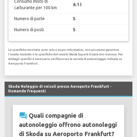
Consumo misto di
6.1 l
carburante per 100 km
Numero di porte
5
Numero di posti
5
Le specifiche mostrate sono solo a scopo informativo, non possiamo garantire
l'esatto modello e le specifiche del veicolo Skoda Superb Estate che riceverai. Per
dettagli specifici è necessario verificare con la società di autonoleggio indicata su
Aeroporto Frankfurt.
Skoda Noleggio di veicoli presso Aeroporto Frankfurt -
Domande frequenti
question_answer
Quali compagnie di
autonoleggio offrono autonoleggi
di Skoda su Aeroporto Frankfurt?