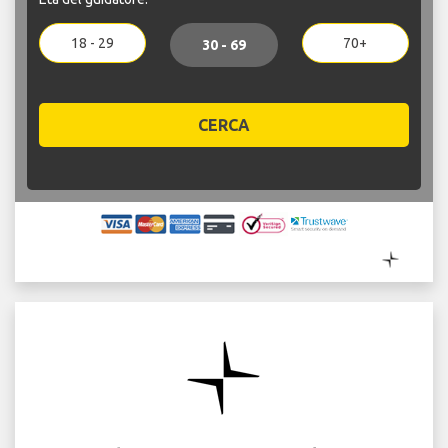
18 - 29
70+
30 - 69
CERCA