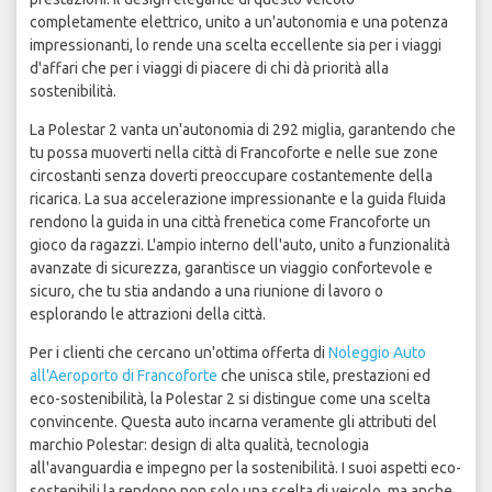
completamente elettrico, unito a un'autonomia e una potenza
impressionanti, lo rende una scelta eccellente sia per i viaggi
d'affari che per i viaggi di piacere di chi dà priorità alla
sostenibilità.
La Polestar 2 vanta un'autonomia di 292 miglia, garantendo che
tu possa muoverti nella città di Francoforte e nelle sue zone
circostanti senza doverti preoccupare costantemente della
ricarica. La sua accelerazione impressionante e la guida fluida
rendono la guida in una città frenetica come Francoforte un
gioco da ragazzi. L'ampio interno dell'auto, unito a funzionalità
avanzate di sicurezza, garantisce un viaggio confortevole e
sicuro, che tu stia andando a una riunione di lavoro o
esplorando le attrazioni della città.
Per i clienti che cercano un'ottima offerta di
Noleggio Auto
all'Aeroporto di Francoforte
che unisca stile, prestazioni ed
eco-sostenibilità, la Polestar 2 si distingue come una scelta
convincente. Questa auto incarna veramente gli attributi del
marchio Polestar: design di alta qualità, tecnologia
all'avanguardia e impegno per la sostenibilità. I suoi aspetti eco-
sostenibili la rendono non solo una scelta di veicolo, ma anche