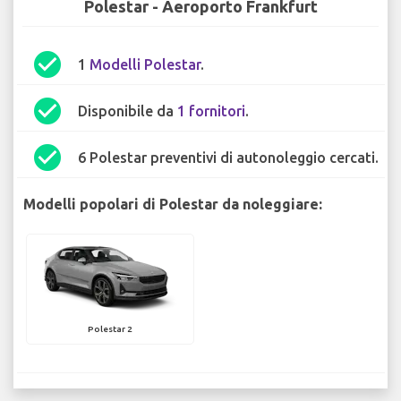
Polestar - Aeroporto Frankfurt
check_circle
1
Modelli Polestar
.
check_circle
Disponibile da
1 fornitori
.
check_circle
6 Polestar preventivi di autonoleggio cercati.
Modelli popolari di Polestar da noleggiare:
Polestar 2