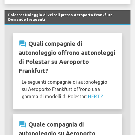
Polestar Noleggio di veicoli presso Aeroporto Frankfurt -
Domande frequenti
question_answer
Quali compagnie di
autonoleggio offrono autonoleggi
di Polestar su Aeroporto
Frankfurt?
Le seguenti compagnie di autonoleggio
su Aeroporto Frankfurt offrono una
gamma di modelli di Polestar:
HERTZ
question_answer
Quale compagnia di
autonoleggio su Aeroporto