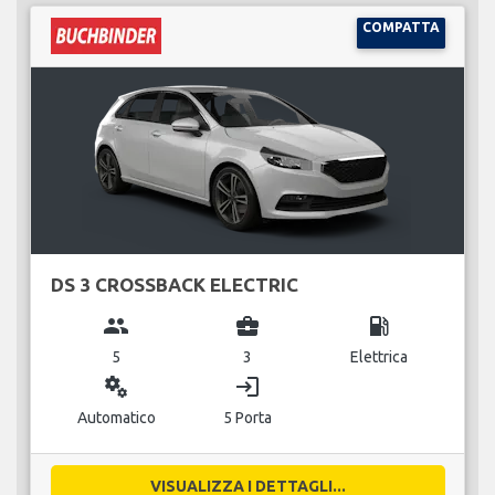
COMPATTA
DS 3 CROSSBACK ELECTRIC
group
business_center
local_gas_station
5
3
Elettrica
miscellaneous_services
login
Automatico
5 Porta
VISUALIZZA I DETTAGLI...