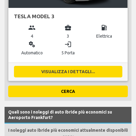
TESLA MODEL 3
group
business_center
local_gas_station
4
3
Elettrica
miscellaneous_services
login
Automatico
5 Porta
VISUALIZZA I DETTAGLI...
CERCA
Quali sono i noleggi di auto ibride più economici su
Aeroporto Frankfurt?
I noleggi auto ibride più economici attualmente disponibili