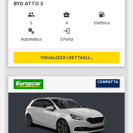
BYD ATTO 3
group
business_center
local_gas_station
5
4
Elettrica
miscellaneous_services
login
Automatico
5 Porta
VISUALIZZA I DETTAGLI...
COMPATTA