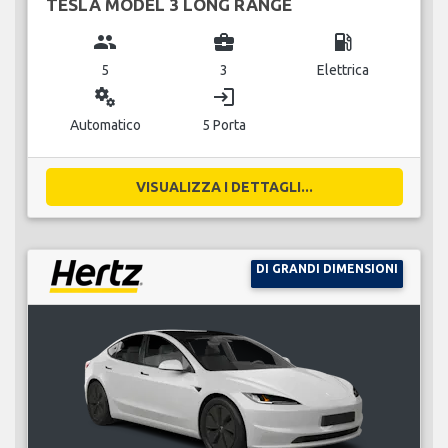
TESLA MODEL 3 LONG RANGE
group
business_center
local_gas_station
5
3
Elettrica
miscellaneous_services
login
Automatico
5 Porta
VISUALIZZA I DETTAGLI...
DI GRANDI DIMENSIONI