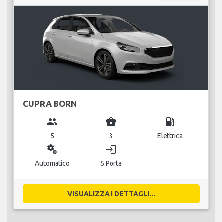
CUPRA BORN
group
business_center
local_gas_station
5
3
Elettrica
miscellaneous_services
login
Automatico
5 Porta
VISUALIZZA I DETTAGLI...