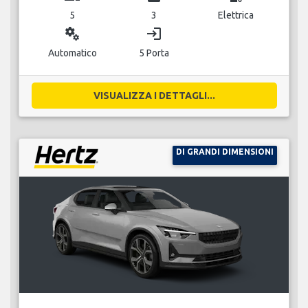
5
3
Elettrica
miscellaneous_services
login
Automatico
5 Porta
VISUALIZZA I DETTAGLI...
DI GRANDI DIMENSIONI