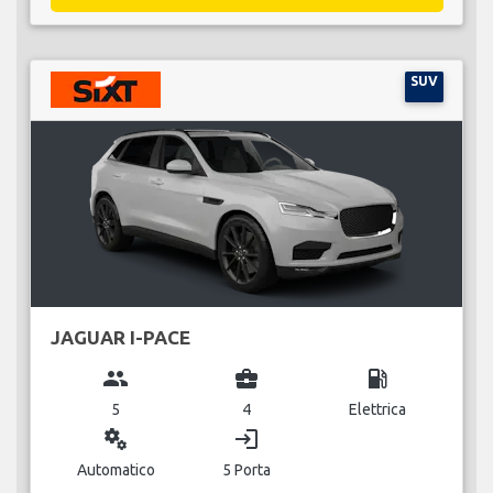
SUV
JAGUAR I-PACE
group
business_center
local_gas_station
5
4
Elettrica
miscellaneous_services
login
Automatico
5 Porta