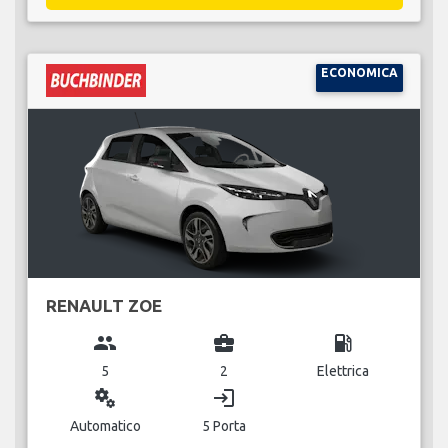
ECONOMICA
RENAULT ZOE
group
business_center
local_gas_station
5
2
Elettrica
miscellaneous_services
login
Automatico
5 Porta