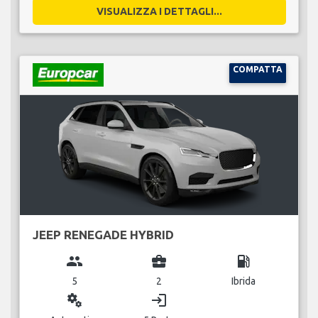
VISUALIZZA I DETTAGLI...
COMPATTA
JEEP RENEGADE HYBRID
group
business_center
local_gas_station
5
2
Ibrida
miscellaneous_services
login