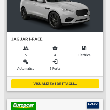
JAGUAR I-PACE
group
business_center
local_gas_station
5
4
Elettrica
miscellaneous_services
login
Automatico
5 Porta
VISUALIZZA I DETTAGLI...
LUSSO