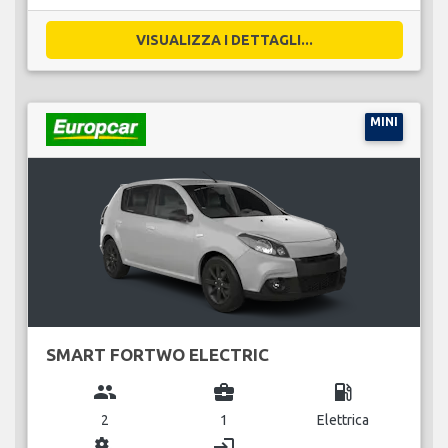
VISUALIZZA I DETTAGLI...
MINI
SMART FORTWO ELECTRIC
group
business_center
local_gas_station
2
1
Elettrica
miscellaneous_services
login