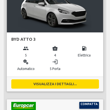
BYD ATTO 3
group
business_center
local_gas_station
5
4
Elettrica
miscellaneous_services
login
Automatico
5 Porta
VISUALIZZA I DETTAGLI...
COMPATTA