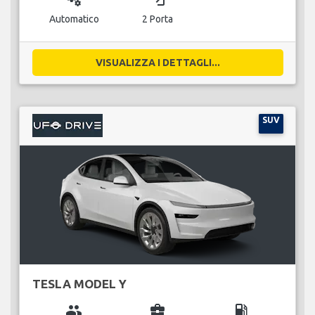
Automatico
2 Porta
VISUALIZZA I DETTAGLI...
SUV
TESLA MODEL Y
group
business_center
local_gas_station