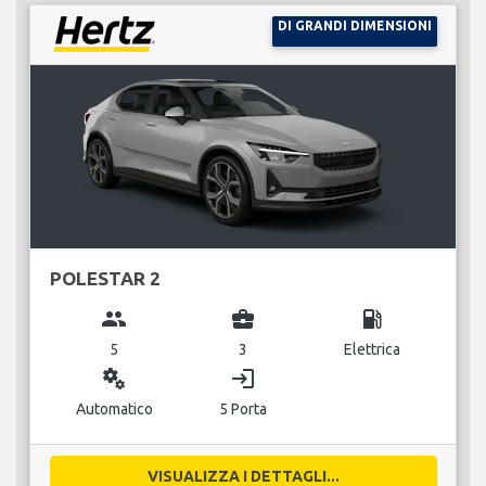
DI GRANDI DIMENSIONI
POLESTAR 2
group
business_center
local_gas_station
5
3
Elettrica
miscellaneous_services
login
Automatico
5 Porta
VISUALIZZA I DETTAGLI...