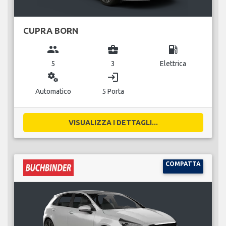
CUPRA BORN
group
business_center
local_gas_station
5
3
Elettrica
miscellaneous_services
login
Automatico
5 Porta
VISUALIZZA I DETTAGLI...
COMPATTA