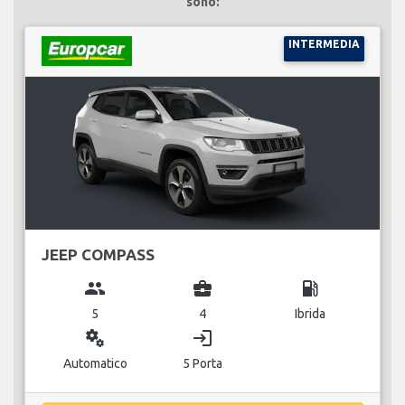
sono:
INTERMEDIA
JEEP COMPASS
group
business_center
local_gas_station
5
4
Ibrida
miscellaneous_services
login
Automatico
5 Porta