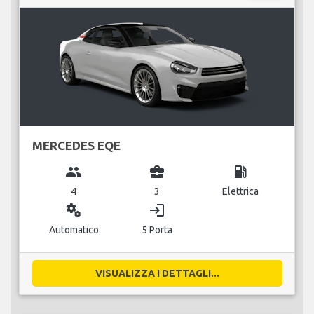
MERCEDES EQE
group
business_center
local_gas_station
4
3
Elettrica
miscellaneous_services
login
Automatico
5 Porta
VISUALIZZA I DETTAGLI...