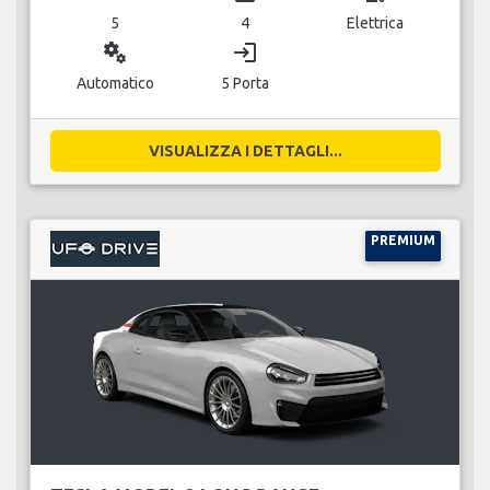
5
4
Elettrica
miscellaneous_services
login
Automatico
5 Porta
VISUALIZZA I DETTAGLI...
PREMIUM