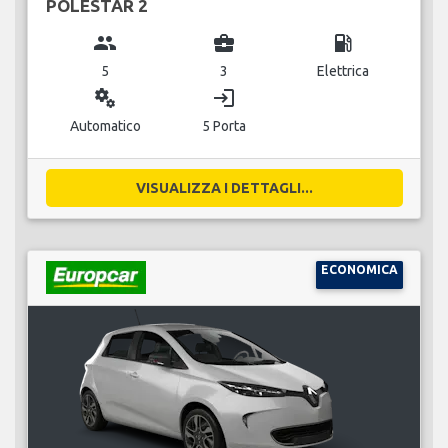
POLESTAR 2
group
business_center
local_gas_station
5
3
Elettrica
miscellaneous_services
login
Automatico
5 Porta
VISUALIZZA I DETTAGLI...
ECONOMICA