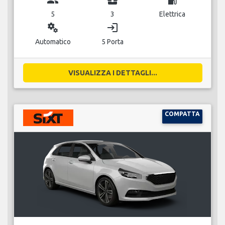
group
business_center
local_gas_station
5
3
Elettrica
miscellaneous_services
login
Automatico
5 Porta
VISUALIZZA I DETTAGLI...
COMPATTA