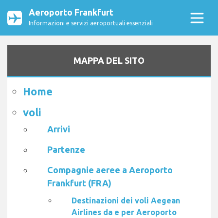
Aeroporto Frankfurt
Informazioni e servizi aeroportuali essenziali
MAPPA DEL SITO
Home
voli
Arrivi
Partenze
Compagnie aeree a Aeroporto
Frankfurt (FRA)
Destinazioni dei voli Aegean
Airlines da e per Aeroporto