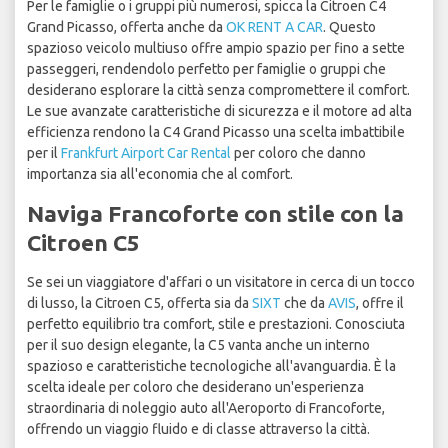
Per le famiglie o i gruppi più numerosi, spicca la Citroen C4
Grand Picasso, offerta anche da
OK RENT A CAR
. Questo
spazioso veicolo multiuso offre ampio spazio per fino a sette
passeggeri, rendendolo perfetto per famiglie o gruppi che
desiderano esplorare la città senza compromettere il comfort.
Le sue avanzate caratteristiche di sicurezza e il motore ad alta
efficienza rendono la C4 Grand Picasso una scelta imbattibile
per il
Frankfurt Airport Car Rental
per coloro che danno
importanza sia all'economia che al comfort.
Naviga Francoforte con stile con la
Citroen C5
Se sei un viaggiatore d'affari o un visitatore in cerca di un tocco
di lusso, la Citroen C5, offerta sia da
SIXT
che da
AVIS
, offre il
perfetto equilibrio tra comfort, stile e prestazioni. Conosciuta
per il suo design elegante, la C5 vanta anche un interno
spazioso e caratteristiche tecnologiche all'avanguardia. È la
scelta ideale per coloro che desiderano un'esperienza
straordinaria di noleggio auto all'Aeroporto di Francoforte,
offrendo un viaggio fluido e di classe attraverso la città.