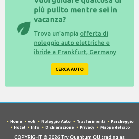
Vuoi guidare qualcosa di
più pulito mentre sei in
vacanza?
eco
Trova un'ampia
offerta di
noleggio auto elettriche e
ibride a Frankfurt, Germany
CERCA AUTO
Home
voli
Noleggio Auto
Trasferimenti
Parcheggio
Hotel
Info
Dichiarazione
Privacy
Mappa del sito
COPYRIGHT © 2026 Try Quantum OU trading as