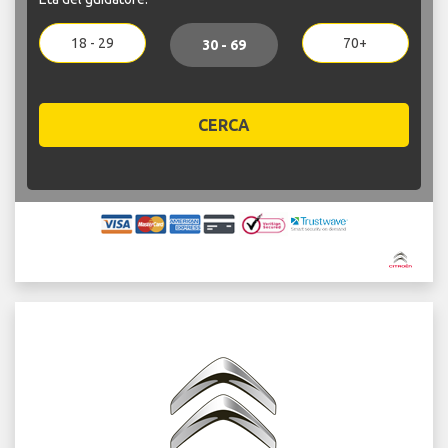
18 - 29
70+
30 - 69
CERCA