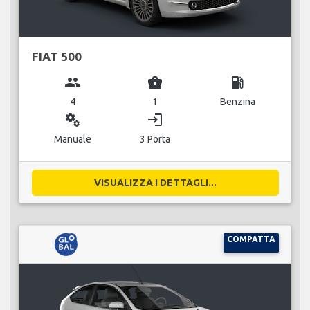
FIAT 500
group
business_center
local_gas_station
4
1
Benzina
miscellaneous_services
login
Manuale
3 Porta
VISUALIZZA I DETTAGLI...
COMPATTA