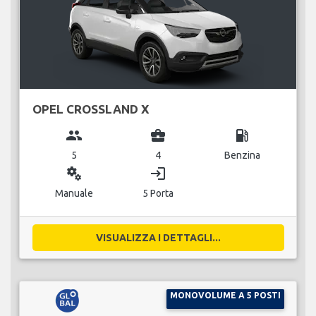
OPEL CROSSLAND X
group
business_center
local_gas_station
5
4
Benzina
miscellaneous_services
login
Manuale
5 Porta
VISUALIZZA I DETTAGLI...
MONOVOLUME A 5 POSTI