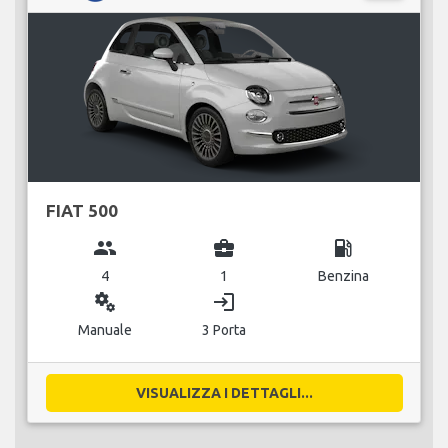
FIAT 500
group
business_center
local_gas_station
4
1
Benzina
miscellaneous_services
login
Manuale
3 Porta
VISUALIZZA I DETTAGLI...