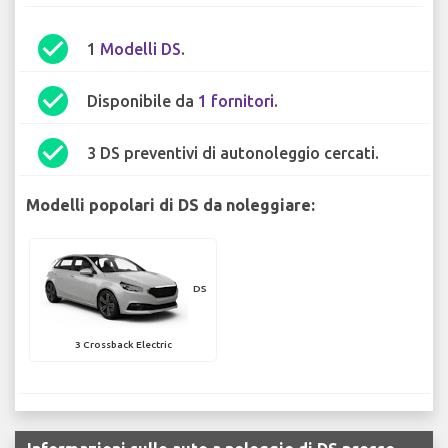
check_circle
1
Modelli DS
.
check_circle
Disponibile da
1 fornitori
.
check_circle
3 DS preventivi di autonoleggio cercati.
Modelli popolari di DS da noleggiare:
DS
3 Crossback Electric