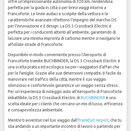
offre un'impressionante autonomia di 320 km, rendendola
perfetta per la guida in città o per brevi viaggi intorno a
Francoforte. Le linee audaci e scolpite della vettura e le
caratteristiche avanzate riflettono l'impegno del marchio DS
per l'innovazione e il design. La DS 3 Crossback Electric è
perfetta per i conducenti attenti all'ambiente, garantendo di
lasciare una minima impronta di carbonio mentre si navigano le
affollate strade di Francoforte.
Disponibile in modo conveniente presso l'Aeroporto di
Francoforte tramite BUCHBINDER, la DS 3 Crossback Electric è
una scelta pratica ed ecologica sia per i viaggiatori d'affari che
per le famiglie. Grazie alle sue dimensioni compatte, è facile da
manovrare nel traffico della città, mentre il suo viaggio
silenzioso e confortevole garantisce un viaggio senza stress.
Per un'esperienza di noleggio auto all'Aeroporto di Francoforte
imbattibile, la DS 3 Crossback Electric di
BUCHBINDER
è una
scelta ideale per i clienti che cercano un mix di lusso, efficienza
e consapevolezza ambientale.
Mentre ti avventuri nel tuo viaggio dall'
Frankfurt Airport
, che tu
stia andando a un importante incontro di lavoro o partendo per