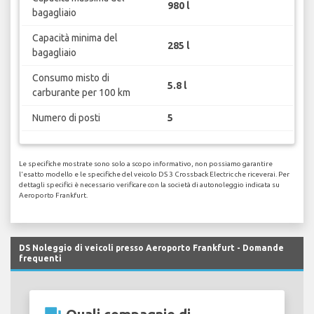
980 l
bagagliaio
Capacità minima del
285 l
bagagliaio
Consumo misto di
5.8 l
carburante per 100 km
Numero di posti
5
Le specifiche mostrate sono solo a scopo informativo, non possiamo garantire
l'esatto modello e le specifiche del veicolo DS 3 Crossback Electric che riceverai. Per
dettagli specifici è necessario verificare con la società di autonoleggio indicata su
Aeroporto Frankfurt.
DS Noleggio di veicoli presso Aeroporto Frankfurt - Domande
frequenti