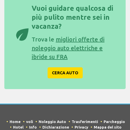
Vuoi guidare qualcosa di
più pulito mentre sei in
vacanza?
eco
Trova le
migliori offerte di
noleggio auto elettriche e
ibride su FRA
CERCA AUTO
Home
voli
Noleggio Auto
Trasferimenti
Parcheggio
Hotel
Info
Dichiarazione
Privacy
Mappa del sito