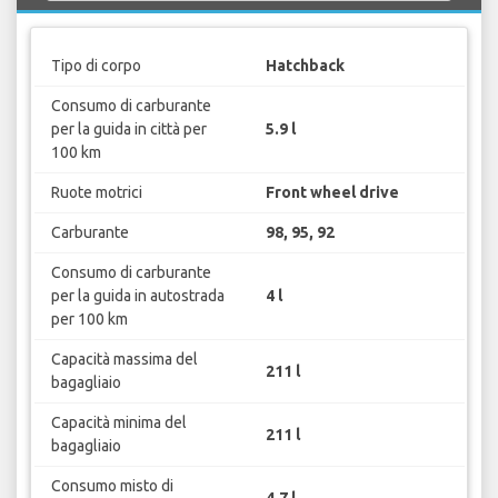
Tipo di corpo
Hatchback
Consumo di carburante
per la guida in città per
5.9 l
100 km
Ruote motrici
Front wheel drive
Carburante
98, 95, 92
Consumo di carburante
per la guida in autostrada
4 l
per 100 km
Capacità massima del
211 l
bagagliaio
Capacità minima del
211 l
bagagliaio
Consumo misto di
4.7 l