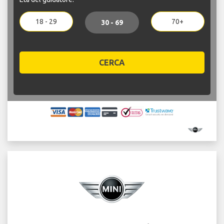
18 - 29
70+
30 - 69
CERCA