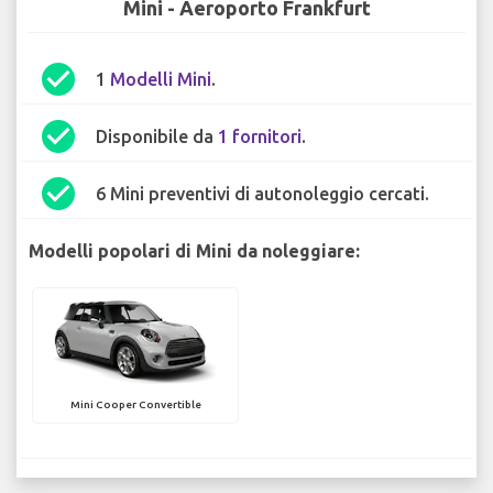
Mini - Aeroporto Frankfurt
check_circle
1
Modelli Mini
.
check_circle
Disponibile da
1 fornitori
.
check_circle
6 Mini preventivi di autonoleggio cercati.
Modelli popolari di Mini da noleggiare:
Mini Cooper Convertible