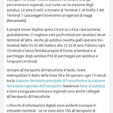
percorrenza e regionali, così come con la stazione degli
autobus. Le aree D ed E si trovano al Terminal 2. Al livello 3 del
Terminal 1 i passeggeri troveranno un'agenzia di viaggi
(Reisemarkt).
Il people mover Skyline opera 24 ore su 24 tra i due terminal,
gratuitamente. Ci vogliono solo pochi minuti per spostarsi da un
terminal all'altro. Anche gli autobus navetta gialli operano tra i
terminal dalle 05.30 del mattino alle 23.30 di sera. Partono ogni
10 minuti e fanno fermata proprio di fronte ai terminal e al
parcheggio degli autobus P36 (il parcheggio per autobus a
lunga percorrenza).
Arrivare all'Aeroporto di Francoforte è facile. I treni
metropolitani S-Bahn delle linee S8 e S9 operano ogni 15 minuti
tra la
stazione ferroviaria principale di Francoforte e la stazione
ferroviaria regionale dell'aeroporto
. Numerose
linee di autobus
e treni a lunga percorrenza e regionali sono anche collegati
all'Aeroporto di Francoforte.
I chioschi di informazioni digitali sono evidenti ovunque in
entrambi i terminal - ce ne sono oltre 100 all'aeroporto di