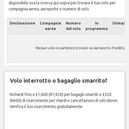
disponibile usa la ricerca qui sopra per trovare il tuo volo per
compagnia aerea, aeroporto o numero di volo.
Destinazione
Compagnia
Numero
In
Stima/At
aerea
del volo
programma
Nessun volo in partenza trovato su Aeroporto Frankfurt.
Volo interrotto o bagaglio smarrito?
Richiedi fino a £1,600 (€1,920) per bagagli smarriti o £520
(€600) di risarcimento per ritardi e cancellazioni di voli idonei.
Verifica il tuo risarcimento gratuitamente.