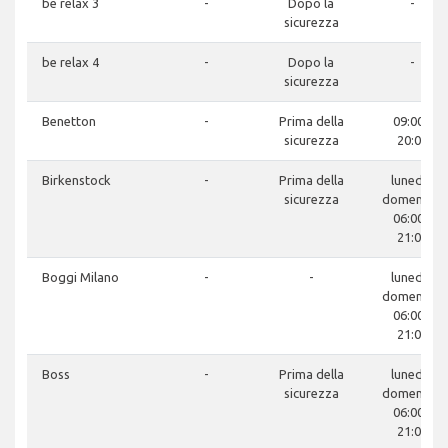
be relax 3
-
Dopo la
-
sicurezza
be relax 4
-
Dopo la
-
sicurezza
Benetton
-
Prima della
09:00 -
sicurezza
20:00
Birkenstock
-
Prima della
lunedì -
sicurezza
domenica:
06:00 -
21:00
Boggi Milano
-
-
lunedì -
domenica:
06:00 -
21:00
Boss
-
Prima della
lunedì -
sicurezza
domenica:
06:00 -
21:00