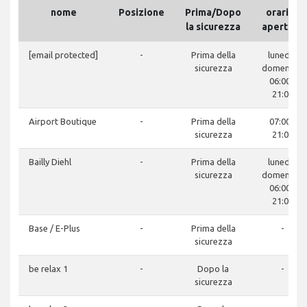
nome
Posizione
Prima/Dopo
orari di
la sicurezza
apertura
[email protected]
-
Prima della
lunedì -
sicurezza
domenica:
06:00 -
21:00
Airport Boutique
-
Prima della
07:00 -
sicurezza
21:00
Bailly Diehl
-
Prima della
lunedì -
sicurezza
domenica:
06:00 -
21:00
Base / E-Plus
-
Prima della
-
sicurezza
be relax 1
-
Dopo la
-
sicurezza