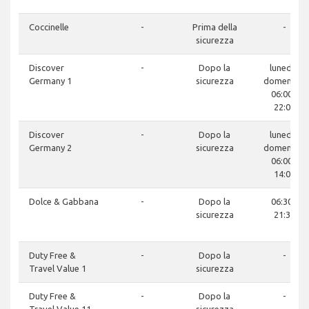
Coccinelle
-
Prima della
-
sicurezza
Discover
-
Dopo la
lunedì -
Germany 1
sicurezza
domenica:
06:00 -
22:00
Discover
-
Dopo la
lunedì -
Germany 2
sicurezza
domenica:
06:00 -
14:00
Dolce & Gabbana
-
Dopo la
06:30 -
sicurezza
21:30
Duty Free &
-
Dopo la
-
Travel Value 1
sicurezza
Duty Free &
-
Dopo la
-