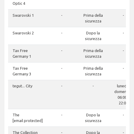
Optic 4
Swarovski 1
-
Prima della
-
sicurezza
Swarovski 2
-
Dopo la
-
sicurezza
Tax Free
-
Prima della
-
Germany 1
sicurezza
Tax Free
-
Prima della
-
Germany 3
sicurezza
tegut... City
-
-
lunedì -
domenica:
06:00 -
22:00
The
-
Dopo la
-
[email protected]
sicurezza
The Collection
-
Dopo la
-