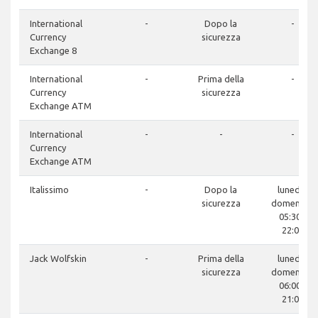
International
-
Dopo la
-
Currency
sicurezza
Exchange 8
International
-
Prima della
-
Currency
sicurezza
Exchange ATM
International
-
-
-
Currency
Exchange ATM
Italissimo
-
Dopo la
lunedì -
sicurezza
domenica:
05:30 -
22:00
Jack Wolfskin
-
Prima della
lunedì -
sicurezza
domenica:
06:00 -
21:00