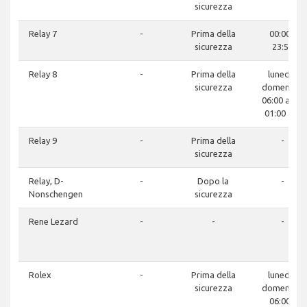
sicurezza
Relay 7
-
Prima della
00:00 -
sicurezza
23:59
Relay 8
-
Prima della
lunedì -
sicurezza
domenica:
06:00 am -
01:00 am
Relay 9
-
Prima della
-
sicurezza
Relay, D-
-
Dopo la
-
Nonschengen
sicurezza
Rene Lezard
-
-
-
Rolex
-
Prima della
lunedì -
sicurezza
domenica:
06:00 -