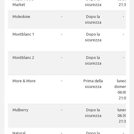
Market
sicurezza
21:30
Moleskine
-
Dopo la
-
sicurezza
Montblanc 1
-
Dopo la
-
sicurezza
Montblanc 2
-
Dopo la
-
sicurezza
More & More
-
Prima della
lunedì -
sicurezza
domenica:
06:00 -
21:00
Mulberry
-
Dopo la
lunedì:
sicurezza
06:30 -
21:30
Natural
-
Dopo la
-