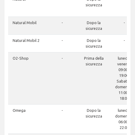
sicurezza
Natural Mobil
-
Dopo la
-
sicurezza
Natural Mobil 2
-
Dopo la
-
sicurezza
O2-Shop
-
Prima della
lunedì -
sicurezza
venerdì:
09:00 -
19:00,
Sabato -
domenica:
11:00 -
18:00
Omega
-
Dopo la
lunedì -
sicurezza
domenica:
06:00 -
22:00