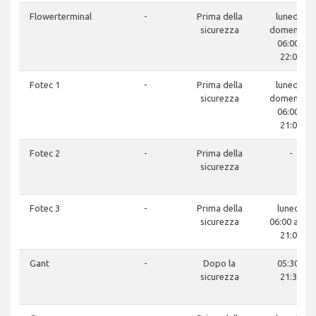
Flowerterminal
-
Prima della
lunedì -
sicurezza
domenica:
06:00 -
22:00
Fotec 1
-
Prima della
lunedì -
sicurezza
domenica:
06:00 -
21:00
Fotec 2
-
Prima della
-
sicurezza
Fotec 3
-
Prima della
lunedì:
sicurezza
06:00 am -
21:00
Gant
-
Dopo la
05:30 -
sicurezza
21:30