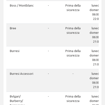
Boss / Montblanc
-
Prima della
lunedì -
sicurezza
domenica:
06:00 -
22:00
Bree
-
Prima della
lunedì -
sicurezza
domenica:
06:00 -
21:00
Burresi
-
Prima della
lunedì -
sicurezza
domenica:
06:00 -
21:00
Burresi Accessori
-
-
lunedì -
domenica:
06:00 -
21:00
Bvlgari/
-
Prima della
lunedì -
Burberry/
sicurezza
domenica: