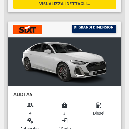
VISUALIZZA I DETTAGLI...
DI GRANDI DIMENSIONI
AUDI A5
group
business_center
local_gas_station
4
3
Diesel
miscellaneous_services
login
Automatico
4 Porta