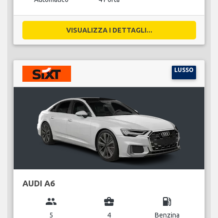
VISUALIZZA I DETTAGLI...
LUSSO
AUDI A6
group
business_center
local_gas_station
5
4
Benzina