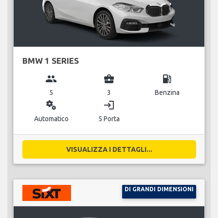
BMW 1 SERIES
group
business_center
local_gas_station
5
3
Benzina
miscellaneous_services
login
Automatico
5 Porta
VISUALIZZA I DETTAGLI...
DI GRANDI DIMENSIONI