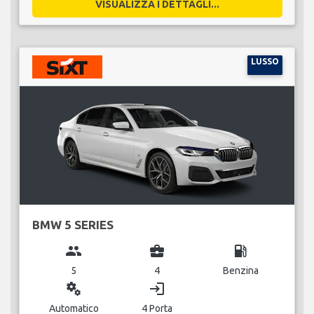
VISUALIZZA I DETTAGLI...
LUSSO
BMW 5 SERIES
group
business_center
local_gas_station
5
4
Benzina
miscellaneous_services
login
Automatico
4 Porta