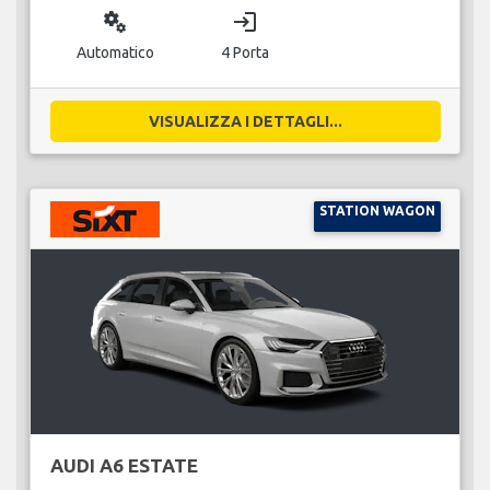
miscellaneous_services
login
Automatico
4 Porta
VISUALIZZA I DETTAGLI...
STATION WAGON
AUDI A6 ESTATE