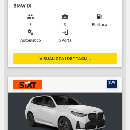
BMW IX
group
business_center
local_gas_station
5
3
Elettrica
miscellaneous_services
login
Automatico
5 Porta
VISUALIZZA I DETTAGLI...
SUV