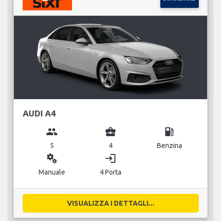
AUDI A4
group
business_center
local_gas_station
5
4
Benzina
miscellaneous_services
login
Manuale
4 Porta
VISUALIZZA I DETTAGLI...