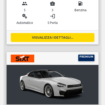
group
business_center
local_gas_station
5
5
Benzina
miscellaneous_services
login
Automatico
5 Porta
VISUALIZZA I DETTAGLI...
PREMIUM