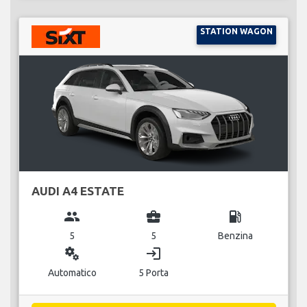
STATION WAGON
AUDI A4 ESTATE
group
business_center
local_gas_station
5
5
Benzina
miscellaneous_services
login
Automatico
5 Porta