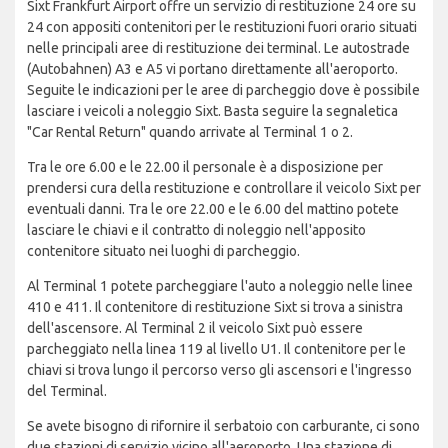
Sixt Frankfurt Airport offre un servizio di restituzione 24 ore su
24 con appositi contenitori per le restituzioni fuori orario situati
nelle principali aree di restituzione dei terminal. Le autostrade
(Autobahnen) A3 e A5 vi portano direttamente all'aeroporto.
Seguite le indicazioni per le aree di parcheggio dove è possibile
lasciare i veicoli a noleggio Sixt. Basta seguire la segnaletica
"Car Rental Return" quando arrivate al Terminal 1 o 2.
Tra le ore 6.00 e le 22.00 il personale è a disposizione per
prendersi cura della restituzione e controllare il veicolo Sixt per
eventuali danni. Tra le ore 22.00 e le 6.00 del mattino potete
lasciare le chiavi e il contratto di noleggio nell'apposito
contenitore situato nei luoghi di parcheggio.
Al Terminal 1 potete parcheggiare l'auto a noleggio nelle linee
410 e 411. Il contenitore di restituzione Sixt si trova a sinistra
dell'ascensore. Al Terminal 2 il veicolo Sixt può essere
parcheggiato nella linea 119 al livello U1. Il contenitore per le
chiavi si trova lungo il percorso verso gli ascensori e l'ingresso
del Terminal.
Se avete bisogno di rifornire il serbatoio con carburante, ci sono
due stazioni di servizio vicino all'aeroporto. Una stazione di