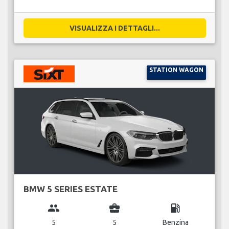
VISUALIZZA I DETTAGLI...
STATION WAGON
BMW 5 SERIES ESTATE
group
business_center
local_gas_station
5
5
Benzina