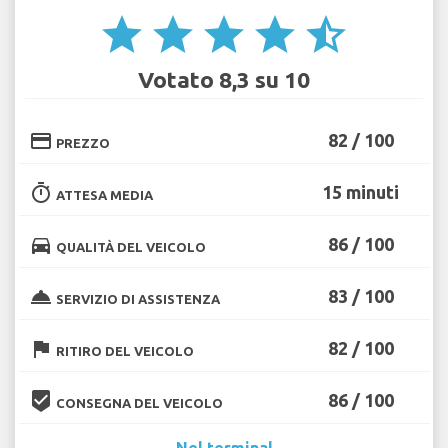
star
star
star
star
star_half
Votato 8,3 su 10
credit_card
82 / 100
PREZZO
timer
15 minuti
ATTESA MEDIA
directions_car
86 / 100
QUALITÀ DEL VEICOLO
room_service
83 / 100
SERVIZIO DI ASSISTENZA
flag
82 / 100
RITIRO DEL VEICOLO
beenhere
86 / 100
CONSEGNA DEL VEICOLO
Nel terminal