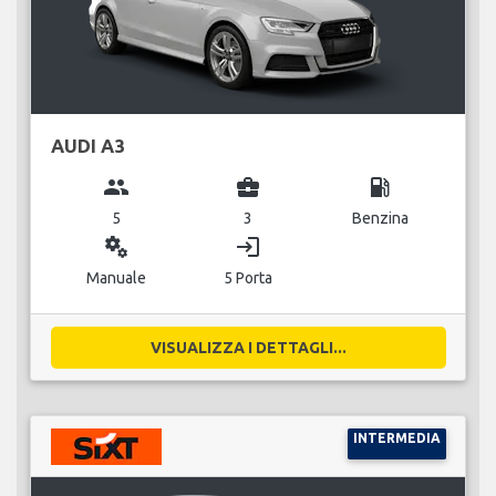
AUDI A3
group
business_center
local_gas_station
5
3
Benzina
miscellaneous_services
login
Manuale
5 Porta
VISUALIZZA I DETTAGLI...
INTERMEDIA