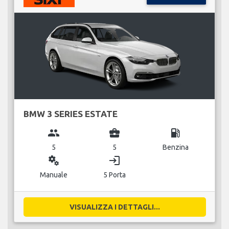
BMW 3 SERIES ESTATE
group
business_center
local_gas_station
5
5
Benzina
miscellaneous_services
login
Manuale
5 Porta
VISUALIZZA I DETTAGLI...