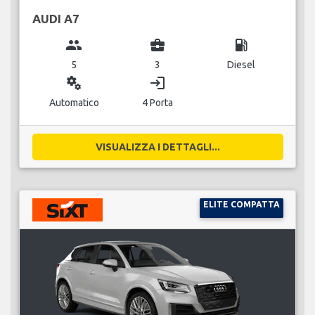
AUDI A7
group
business_center
local_gas_station
5
3
Diesel
miscellaneous_services
login
Automatico
4 Porta
VISUALIZZA I DETTAGLI...
ELITE COMPATTA