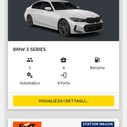
BMW 3 SERIES
group
business_center
local_gas_station
5
4
Benzina
miscellaneous_services
login
Automatico
4 Porta
VISUALIZZA I DETTAGLI...
STATION WAGON