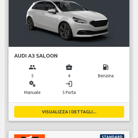
AUDI A3 SALOON
group
business_center
local_gas_station
5
4
Benzina
miscellaneous_services
login
Manuale
5 Porta
VISUALIZZA I DETTAGLI...
STANDARD