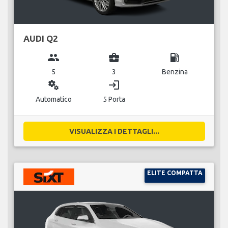
AUDI Q2
group
business_center
local_gas_station
5
3
Benzina
miscellaneous_services
login
Automatico
5 Porta
VISUALIZZA I DETTAGLI...
ELITE COMPATTA