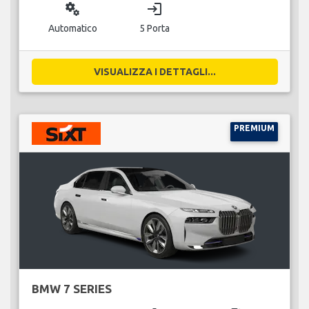
miscellaneous_services
login
Automatico
5 Porta
VISUALIZZA I DETTAGLI...
PREMIUM
BMW 7 SERIES