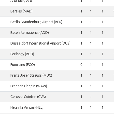
Arlanda (ARN)
1
1
1
Barajas (MAD)
1
1
1
Berlin Brandenburg Airport (BER)
1
1
1
Bole International (ADD)
1
1
1
Düsseldorf International Airport (DUS)
1
1
1
Ferihegy (BUD)
1
1
1
Fiumicino (FCO)
0
1
1
Franz Josef Strauss (MUC)
1
1
1
Frederic Chopin (WAW)
1
1
1
Geneve-Cointrin (GVA)
1
1
1
Helsinki Vantaa (HEL)
1
1
1