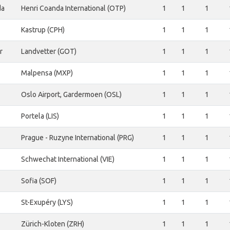
da
Henri Coanda International (OTP)
1
1
1
Kastrup (CPH)
1
1
1
r
Landvetter (GOT)
1
1
1
Malpensa (MXP)
1
1
1
Oslo Airport, Gardermoen (OSL)
1
1
1
Portela (LIS)
1
1
1
Prague - Ruzyne International (PRG)
1
1
1
Schwechat International (VIE)
1
1
1
Sofia (SOF)
1
1
1
St-Exupéry (LYS)
1
1
1
Zürich-Kloten (ZRH)
1
1
1