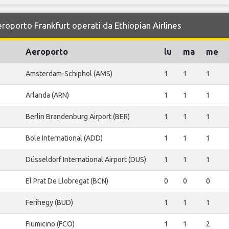
eroporto Frankfurt operati da Ethiopian Airlines
Aeroporto
lu
ma
me
Amsterdam-Schiphol (AMS)
1
1
1
Arlanda (ARN)
1
1
1
Berlin Brandenburg Airport (BER)
1
1
1
Bole International (ADD)
1
1
1
Düsseldorf International Airport (DUS)
1
1
1
El Prat De Llobregat (BCN)
0
0
0
Ferihegy (BUD)
1
1
1
Fiumicino (FCO)
1
1
2