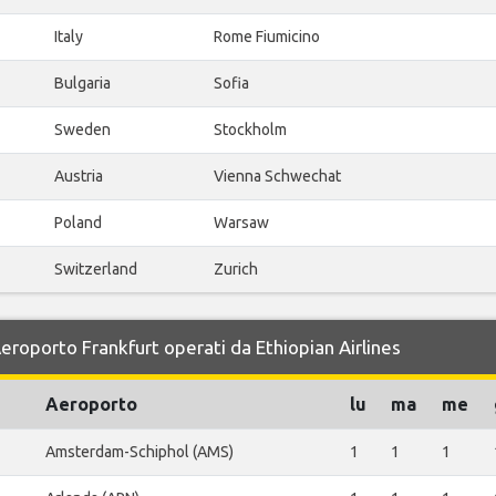
Italy
Rome Fiumicino
Bulgaria
Sofia
Sweden
Stockholm
Austria
Vienna Schwechat
Poland
Warsaw
Switzerland
Zurich
Aeroporto Frankfurt operati da Ethiopian Airlines
Aeroporto
lu
ma
me
Amsterdam-Schiphol (AMS)
1
1
1