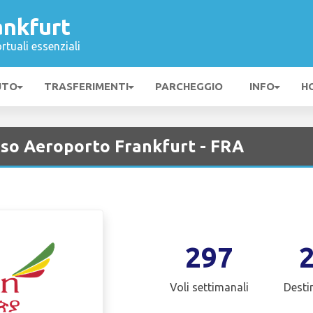
ankfurt
rtuali essenziali
UTO
TRASFERIMENTI
PARCHEGGIO
INFO
H
esso Aeroporto Frankfurt - FRA
297
Voli settimanali
Desti