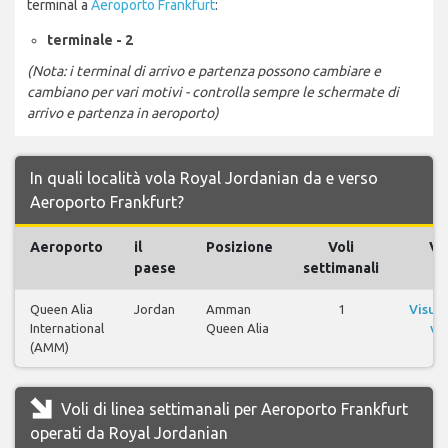
terminal a
Aeroporto Frankfurt
:
terminale - 2
(Nota: i terminal di arrivo e partenza possono cambiare e
cambiano per vari motivi - controlla sempre le schermate di
arrivo e partenza in aeroporto)
In quali località vola Royal Jordanian da e verso
Aeroporto Frankfurt?
Aeroporto
il
Posizione
Voli
Vol
paese
settimanali
Queen Alia
Jordan
Amman
1
Visual
International
Queen Alia
vol
(AMM)
Voli di linea settimanali per Aeroporto Frankfurt
operati da Royal Jordanian